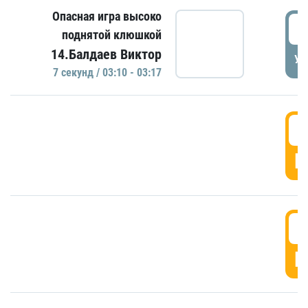
Опасная игра высоко
0
поднятой клюшкой
14.Балдаев Виктор
УД
7 секунд / 03:10 - 03:17
0
Г
0
Г