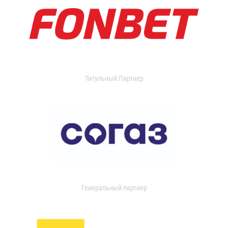
Титульный Партнер
Генеральный партнер