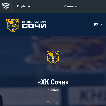
Клубы
Сайты
РУ
«ХК Сочи»
г. Сочи
Тренер: