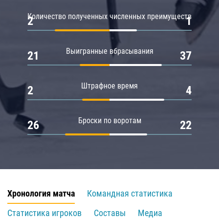
Количество полученных численных преимуществ
2
1
Выигранные вбрасывания
21
37
Штрафное время
2
4
Броски по воротам
26
22
Хронология матча
Командная статистика
Статистика игроков
Составы
Медиа