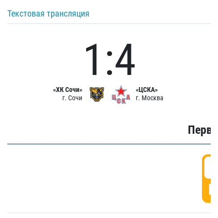
Текстовая трансляция
1:4
«ХК Сочи»
«ЦСКА»
г. Сочи
г. Москва
Первы
0
Г