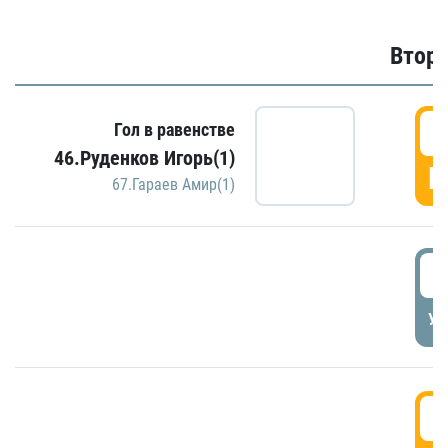
Второ
2
Гол в равенстве
46.Руденков Игорь(1)
Г
67.Гараев Амир(1)
2
УД
3