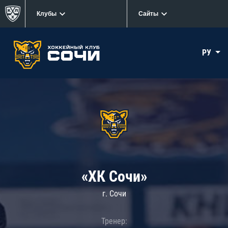
Клубы
Сайты
РУ
«ХК Сочи»
г. Сочи
Тренер: