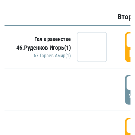
Второ
2
Гол в равенстве
46.Руденков Игорь(1)
Г
67.Гараев Амир(1)
2
УД
3