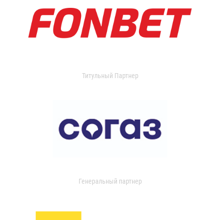
Титульный Партнер
Генеральный партнер