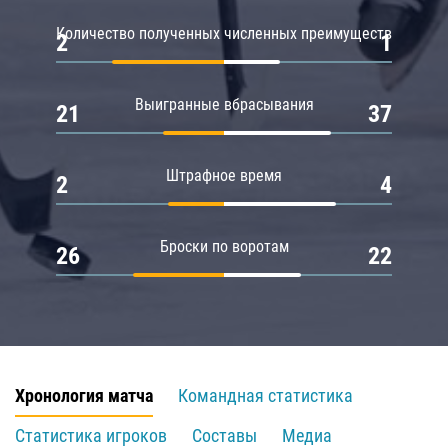
Количество полученных численных преимуществ
2
1
Выигранные вбрасывания
21
37
Штрафное время
2
4
Броски по воротам
26
22
Хронология матча
Командная статистика
Статистика игроков
Составы
Медиа