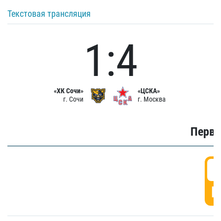
Текстовая трансляция
1:4
«ХК Сочи»
«ЦСКА»
г. Сочи
г. Москва
Первы
0
Г