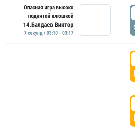
Опасная игра высоко
0
поднятой клюшкой
14.Балдаев Виктор
УД
7 секунд / 03:10 - 03:17
0
Г
0
Г