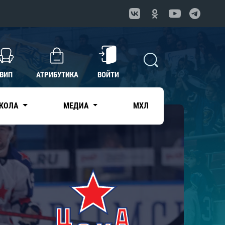
ВИП
АТРИБУТИКА
ВОЙТИ
КОЛА
МЕДИА
МХЛ