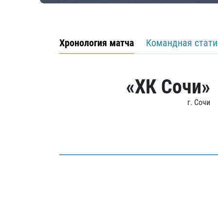
Хронология матча
Командная стати
«ХК Сочи»
г. Сочи