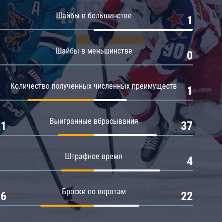
Амур
Шайбы в большинстве
0
1
Барыс
Салават Юлаев
Шайбы в меньшинстве
0
0
Сибирь
Количество полученных численных преимуществ
2
1
Выигранные вбрасывания
21
37
Штрафное время
2
4
Броски по воротам
26
22