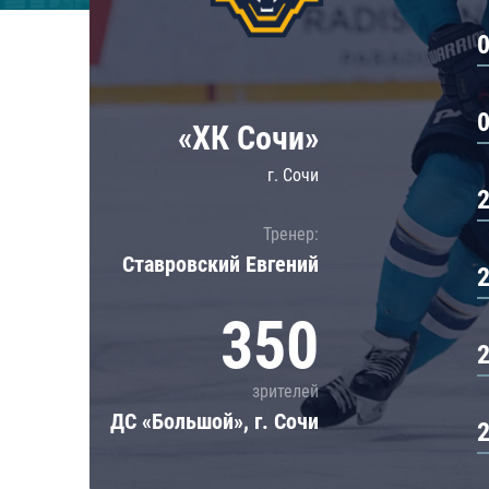
Локомотив
Северсталь
ЦСКА
Шанхайские Драконы
«ХК Сочи»
г. Сочи
Тренер:
Ставровский Евгений
350
зрителей
ДС «Большой», г. Сочи