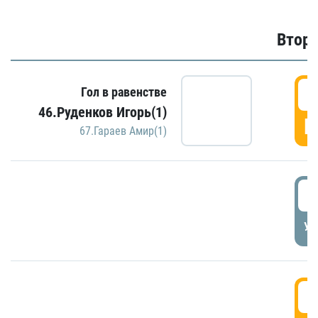
Второ
2
Гол в равенстве
46.Руденков Игорь(1)
Г
67.Гараев Амир(1)
2
УД
3