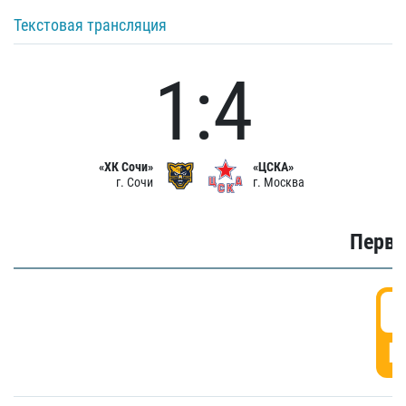
Текстовая трансляция
1:4
«ХК Сочи»
«ЦСКА»
г. Сочи
г. Москва
Первы
0
Г