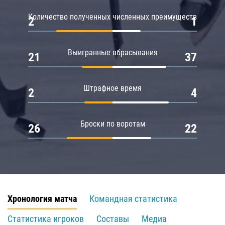
Количество полученных численных преимуществ
2
1
Выигранные вбрасывания
21
37
Штрафное время
2
4
Броски по воротам
26
22
Хронология матча
Командная статистика
Статистика игроков
Составы
Медиа