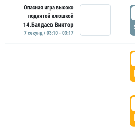
Опасная игра высоко
0
поднятой клюшкой
14.Балдаев Виктор
УД
7 секунд / 03:10 - 03:17
0
Г
0
Г