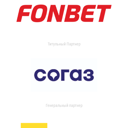
Титульный Партнер
Генеральный партнер