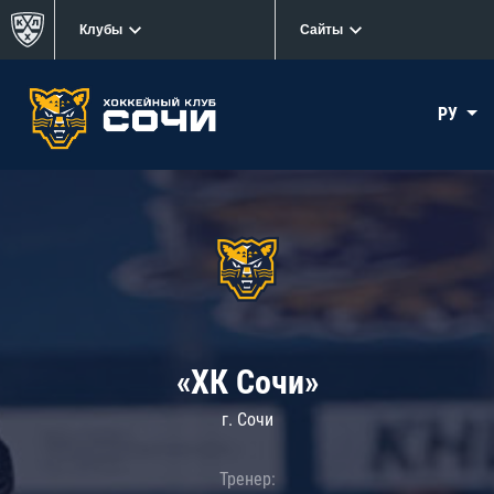
Клубы
Сайты
РУ
«ХК Сочи»
г. Сочи
Тренер: