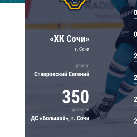
Локомотив
Северсталь
ЦСКА
Шанхайские Драконы
«ХК Сочи»
г. Сочи
Тренер:
Ставровский Евгений
350
зрителей
ДС «Большой», г. Сочи