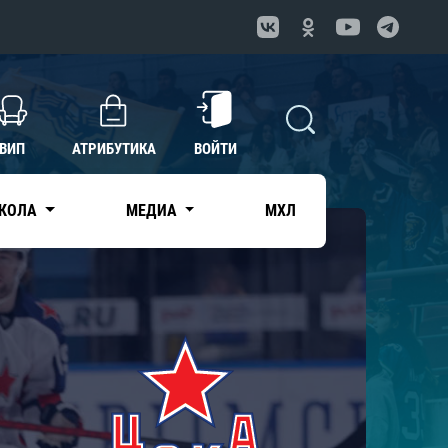
ВИП
АТРИБУТИКА
ВОЙТИ
КОЛА
МЕДИА
МХЛ