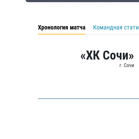
Хронология матча
Командная стати
«ХК Сочи»
г. Сочи