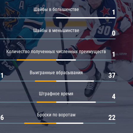
Амур
Шайбы в большинстве
0
1
Барыс
Салават Юлаев
Шайбы в меньшинстве
0
0
Сибирь
Количество полученных численных преимуществ
2
1
Выигранные вбрасывания
21
37
Штрафное время
2
4
Броски по воротам
26
22