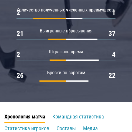
Количество полученных численных преимуществ
2
1
Выигранные вбрасывания
21
37
Штрафное время
2
4
Броски по воротам
26
22
Хронология матча
Командная статистика
Статистика игроков
Составы
Медиа