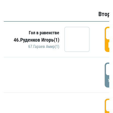
Второ
2
Гол в равенстве
46.Руденков Игорь(1)
Г
67.Гараев Амир(1)
2
УД
3