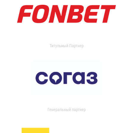
Титульный Партнер
Генеральный партнер