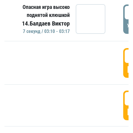
Опасная игра высоко
0
поднятой клюшкой
14.Балдаев Виктор
УД
7 секунд / 03:10 - 03:17
0
Г
0
Г