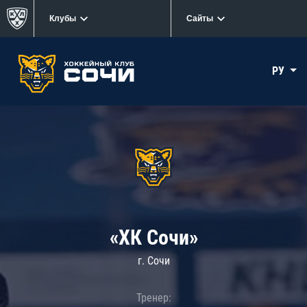
Клубы
Сайты
РУ
«ХК Сочи»
г. Сочи
Тренер: