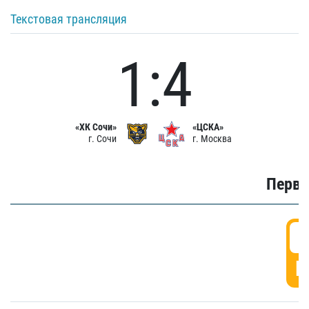
Текстовая трансляция
1:4
«ХК Сочи»
«ЦСКА»
г. Сочи
г. Москва
Первы
0
Г