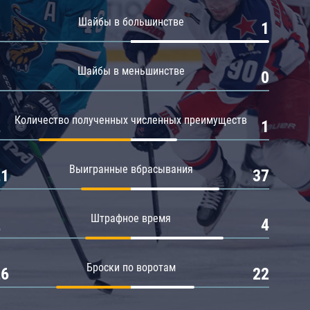
Амур
Шайбы в большинстве
0
1
Барыс
Салават Юлаев
Шайбы в меньшинстве
0
0
Сибирь
Количество полученных численных преимуществ
2
1
Выигранные вбрасывания
21
37
Штрафное время
2
4
Броски по воротам
26
22