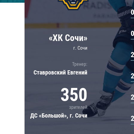
Локомотив
Северсталь
ЦСКА
Шанхайские Драконы
«ХК Сочи»
г. Сочи
Тренер:
Ставровский Евгений
350
зрителей
ДС «Большой», г. Сочи