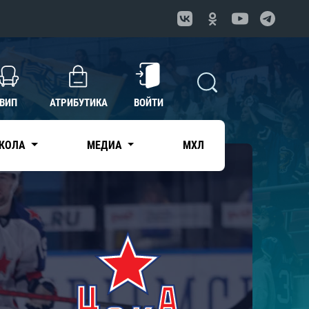
ВИП
АТРИБУТИКА
ВОЙТИ
КОЛА
МЕДИА
МХЛ