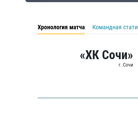
Хронология матча
Командная стати
«ХК Сочи»
г. Сочи