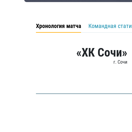
Хронология матча
Командная стати
«ХК Сочи»
г. Сочи