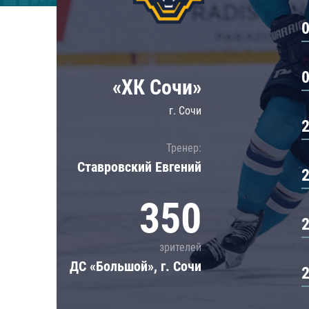
Локомотив
Северсталь
ЦСКА
Шанхайские Драконы
«ХК Сочи»
г. Сочи
Тренер:
Ставровский Евгений
350
зрителей
ДС «Большой», г. Сочи