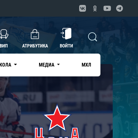
ВИП
АТРИБУТИКА
ВОЙТИ
КОЛА
МЕДИА
МХЛ