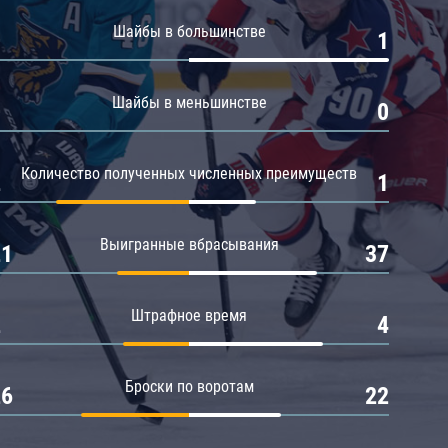
Амур
Шайбы в большинстве
0
1
Барыс
Салават Юлаев
Шайбы в меньшинстве
0
0
Сибирь
Количество полученных численных преимуществ
2
1
Выигранные вбрасывания
21
37
Штрафное время
2
4
Броски по воротам
26
22