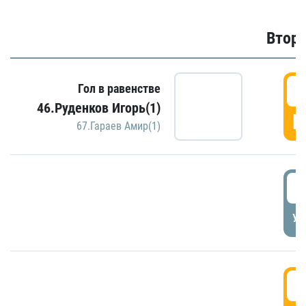
Второ
2
Гол в равенстве
46.Руденков Игорь(1)
Г
67.Гараев Амир(1)
2
УД
3