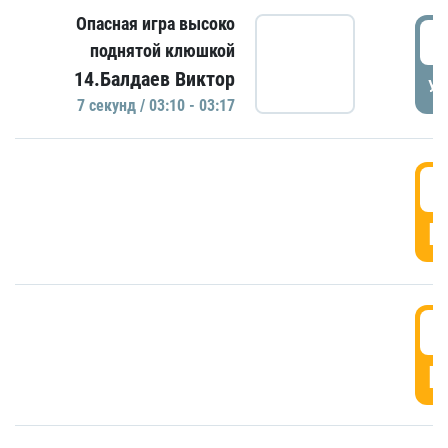
Опасная игра высоко
0
поднятой клюшкой
14.Балдаев Виктор
УД
7 секунд / 03:10 - 03:17
0
Г
0
Г