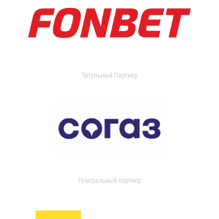
Титульный Партнер
Генеральный партнер