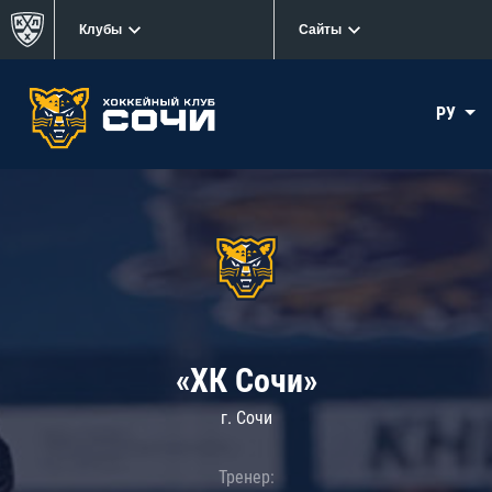
Клубы
Сайты
РУ
«ХК Сочи»
г. Сочи
Тренер: