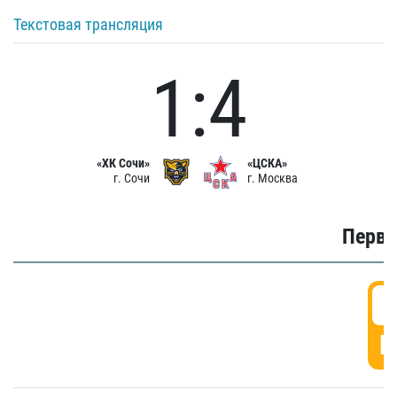
Текстовая трансляция
1:4
«ХК Сочи»
«ЦСКА»
г. Сочи
г. Москва
Первы
0
Г