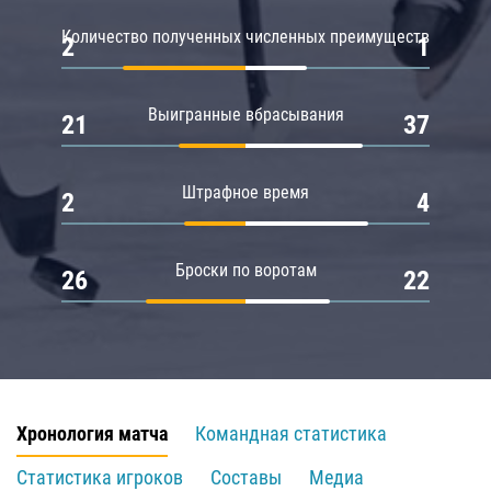
Количество полученных численных преимуществ
2
1
Выигранные вбрасывания
21
37
Штрафное время
2
4
Броски по воротам
26
22
Хронология матча
Командная статистика
Статистика игроков
Составы
Медиа