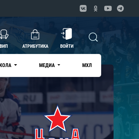
ВИП
АТРИБУТИКА
ВОЙТИ
КОЛА
МЕДИА
МХЛ