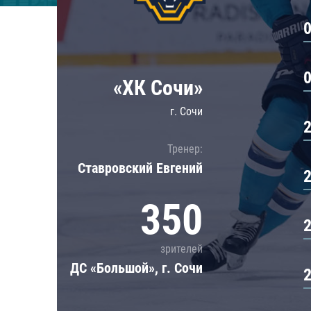
Локомотив
Северсталь
ЦСКА
Шанхайские Драконы
«ХК Сочи»
г. Сочи
Тренер:
Ставровский Евгений
350
зрителей
ДС «Большой», г. Сочи