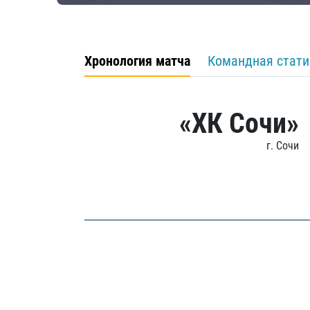
Хронология матча
Командная стати
«ХК Сочи»
г. Сочи