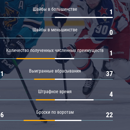
Амур
Шайбы в большинстве
0
1
Барыс
Салават Юлаев
Шайбы в меньшинстве
0
0
Сибирь
Количество полученных численных преимуществ
2
1
Выигранные вбрасывания
21
37
Штрафное время
2
4
Броски по воротам
26
22