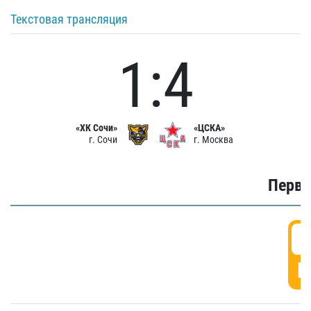
Текстовая трансляция
1:4
«ХК Сочи»
«ЦСКА»
г. Сочи
г. Москва
Первы
0
Г