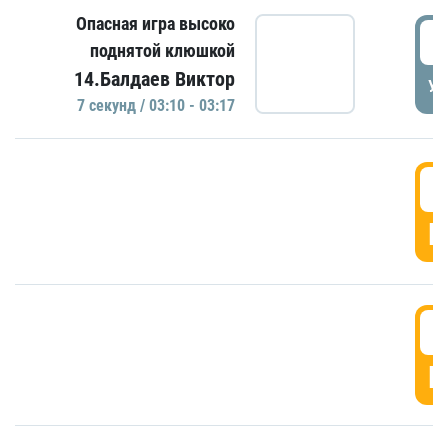
Опасная игра высоко
0
поднятой клюшкой
14.Балдаев Виктор
УД
7 секунд / 03:10 - 03:17
0
Г
0
Г