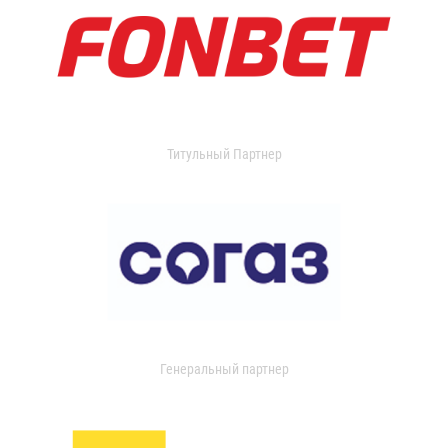
Титульный Партнер
Генеральный партнер