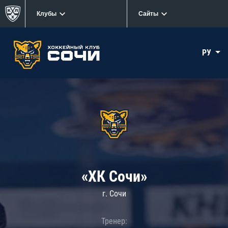
Клубы
Сайты
РУ
«ХК Сочи»
г. Сочи
Тренер: