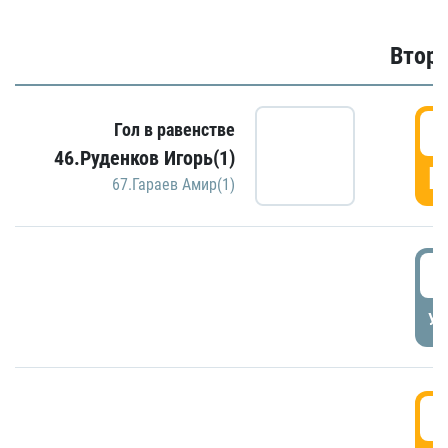
Второ
2
Гол в равенстве
46.Руденков Игорь(1)
Г
67.Гараев Амир(1)
2
УД
3