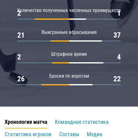
Количество полученных численных преимуществ
2
1
Выигранные вбрасывания
21
37
Штрафное время
2
4
Броски по воротам
26
22
Хронология матча
Командная статистика
Статистика игроков
Составы
Медиа