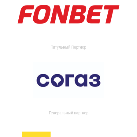
Титульный Партнер
Генеральный партнер