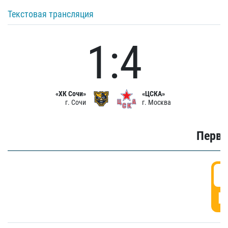
Текстовая трансляция
1:4
«ХК Сочи»
«ЦСКА»
г. Сочи
г. Москва
Первы
0
Г