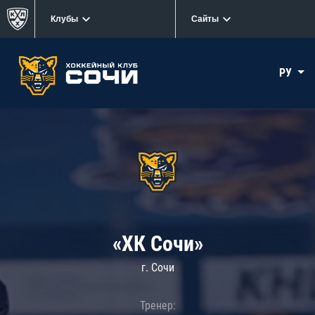
Клубы
Сайты
РУ
«ХК Сочи»
г. Сочи
Тренер: