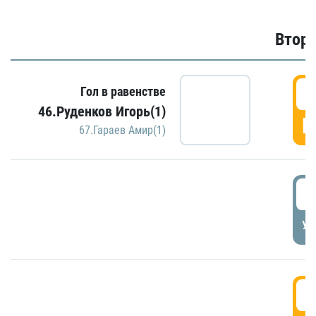
Второ
2
Гол в равенстве
46.Руденков Игорь(1)
Г
67.Гараев Амир(1)
2
УД
3