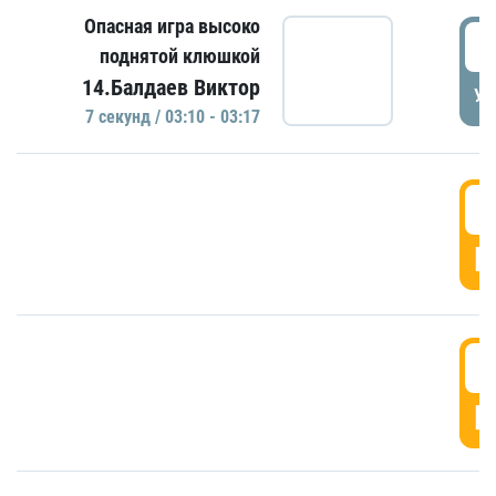
Опасная игра высоко
0
поднятой клюшкой
14.Балдаев Виктор
УД
7 секунд / 03:10 - 03:17
0
Г
0
Г