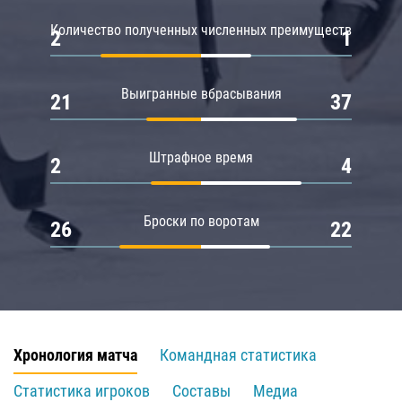
Количество полученных численных преимуществ
2
1
Выигранные вбрасывания
21
37
Штрафное время
2
4
Броски по воротам
26
22
Хронология матча
Командная статистика
Статистика игроков
Составы
Медиа