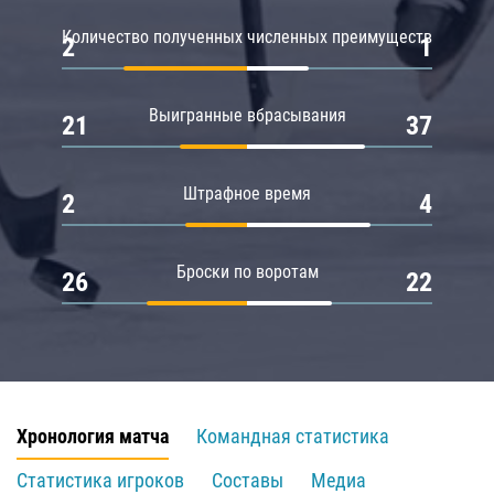
Количество полученных численных преимуществ
2
1
Выигранные вбрасывания
21
37
Штрафное время
2
4
Броски по воротам
26
22
Хронология матча
Командная статистика
Статистика игроков
Составы
Медиа