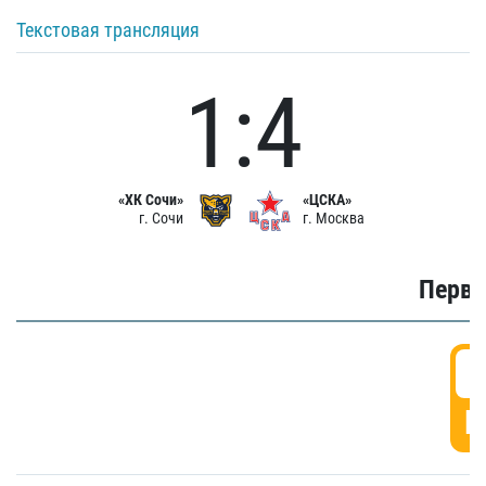
Текстовая трансляция
1:4
«ХК Сочи»
«ЦСКА»
г. Сочи
г. Москва
Первы
0
Г