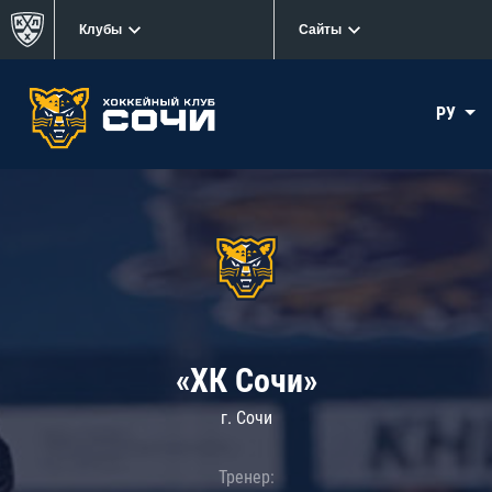
Клубы
Сайты
РУ
«ХК Сочи»
г. Сочи
Тренер: