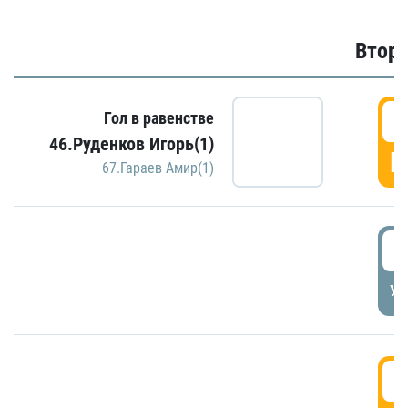
Второ
2
Гол в равенстве
46.Руденков Игорь(1)
Г
67.Гараев Амир(1)
2
УД
3