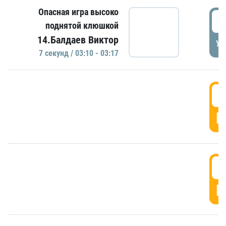
Опасная игра высоко
0
поднятой клюшкой
14.Балдаев Виктор
УД
7 секунд / 03:10 - 03:17
0
Г
0
Г