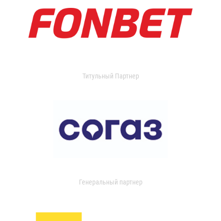
Титульный Партнер
Генеральный партнер