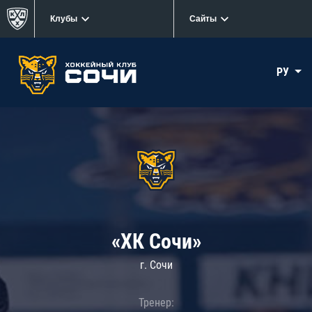
Клубы
Сайты
РУ
«ХК Сочи»
г. Сочи
Тренер: