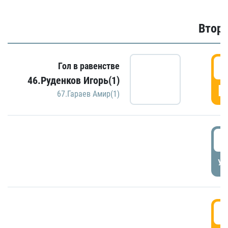
Второ
2
Гол в равенстве
46.Руденков Игорь(1)
Г
67.Гараев Амир(1)
2
УД
3