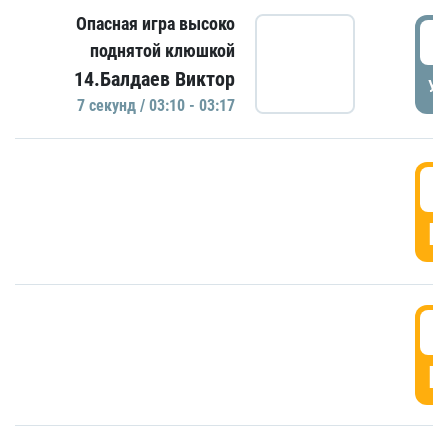
Опасная игра высоко
0
поднятой клюшкой
14.Балдаев Виктор
УД
7 секунд / 03:10 - 03:17
0
Г
0
Г