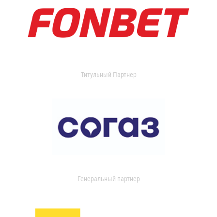
Титульный Партнер
Генеральный партнер