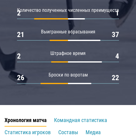
Количество полученных численных преимуществ
2
1
Выигранные вбрасывания
21
37
Штрафное время
2
4
Броски по воротам
26
22
Хронология матча
Командная статистика
Статистика игроков
Составы
Медиа