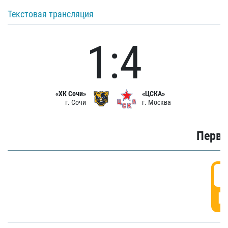
Текстовая трансляция
1:4
«ХК Сочи»
«ЦСКА»
г. Сочи
г. Москва
Первы
0
Г