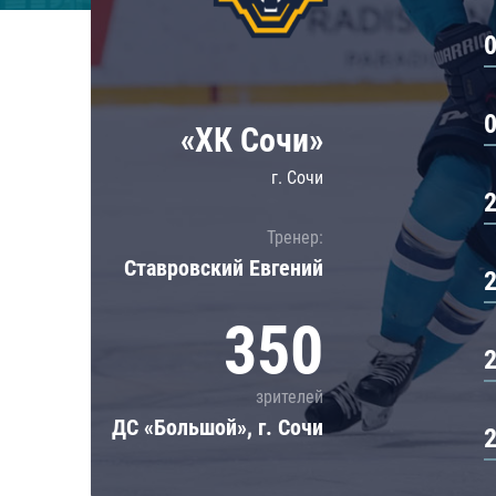
Локомотив
Северсталь
ЦСКА
Шанхайские Драконы
«ХК Сочи»
г. Сочи
Тренер:
Ставровский Евгений
350
зрителей
ДС «Большой», г. Сочи