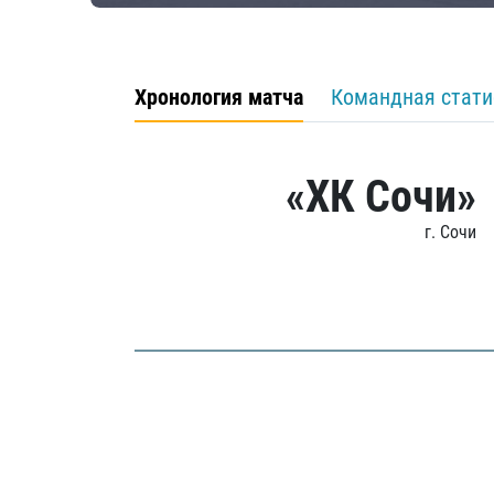
Хронология матча
Командная стати
«ХК Сочи»
г. Сочи