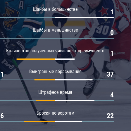
Амур
Шайбы в большинстве
0
1
Барыс
Салават Юлаев
Шайбы в меньшинстве
0
0
Сибирь
Количество полученных численных преимуществ
2
1
Выигранные вбрасывания
21
37
Штрафное время
2
4
Броски по воротам
26
22