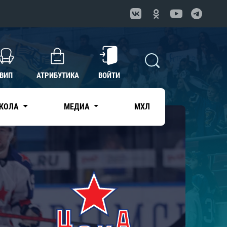
ВИП
АТРИБУТИКА
ВОЙТИ
КОЛА
МЕДИА
МХЛ