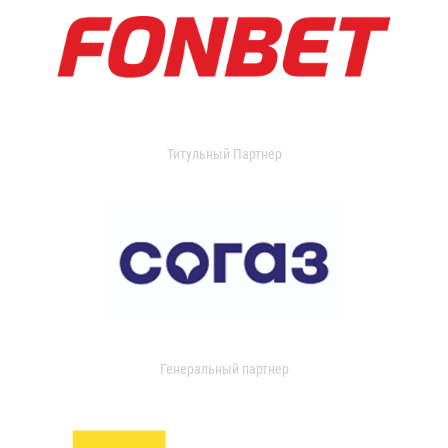
Титульный Партнер
Генеральный партнер