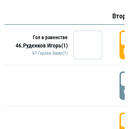
Второ
2
Гол в равенстве
46.Руденков Игорь(1)
Г
67.Гараев Амир(1)
2
УД
3