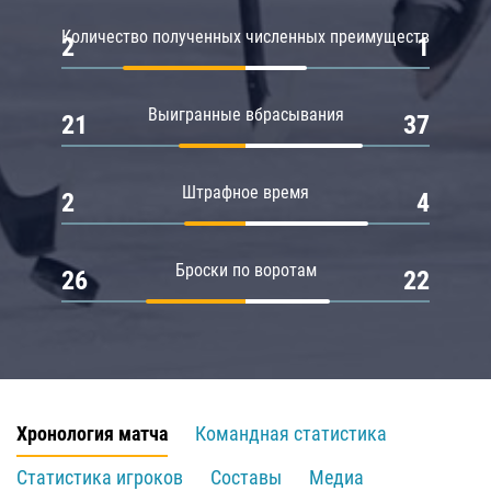
Количество полученных численных преимуществ
2
1
Выигранные вбрасывания
21
37
Штрафное время
2
4
Броски по воротам
26
22
Хронология матча
Командная статистика
Статистика игроков
Составы
Медиа