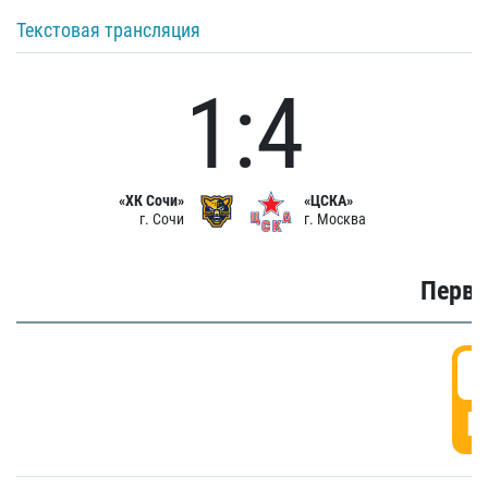
Текстовая трансляция
1:4
«ХК Сочи»
«ЦСКА»
г. Сочи
г. Москва
Первы
0
Г