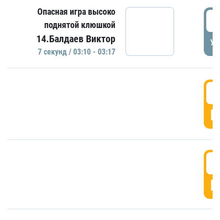
Опасная игра высоко
0
поднятой клюшкой
14.Балдаев Виктор
УД
7 секунд / 03:10 - 03:17
0
Г
0
Г