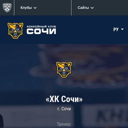
Клубы
Сайты
РУ
«ХК Сочи»
г. Сочи
Тренер: