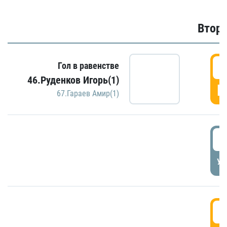
Второ
2
Гол в равенстве
46.Руденков Игорь(1)
Г
67.Гараев Амир(1)
2
УД
3