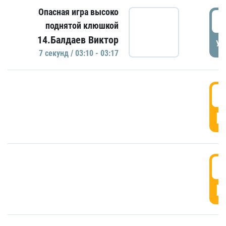
Опасная игра высоко
0
поднятой клюшкой
14.Балдаев Виктор
УД
7 секунд / 03:10 - 03:17
0
Г
0
Г