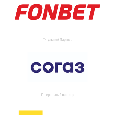
Титульный Партнер
Генеральный партнер