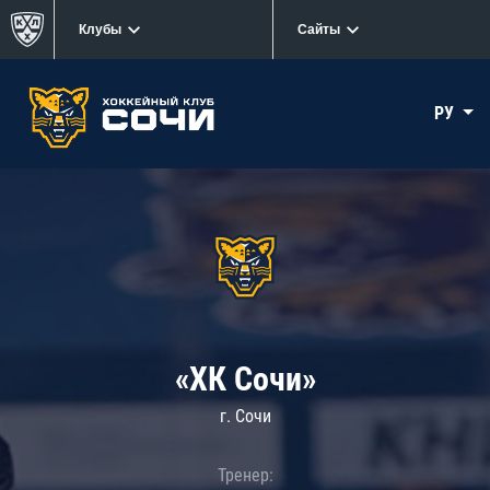
Клубы
Сайты
РУ
«ХК Сочи»
г. Сочи
Тренер: