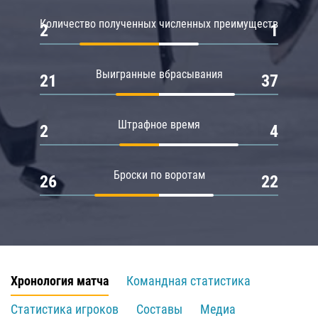
Количество полученных численных преимуществ
2
1
Выигранные вбрасывания
21
37
Штрафное время
2
4
Броски по воротам
26
22
Хронология матча
Командная статистика
Статистика игроков
Составы
Медиа