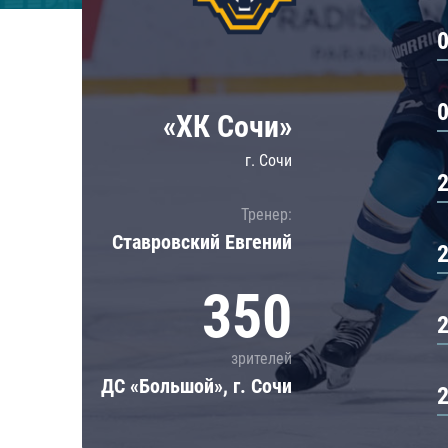
Локомотив
Северсталь
ЦСКА
Шанхайские Драконы
«ХК Сочи»
г. Сочи
Тренер:
Ставровский Евгений
350
зрителей
ДС «Большой», г. Сочи