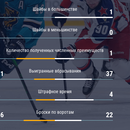
Амур
Шайбы в большинстве
0
1
Барыс
Салават Юлаев
Шайбы в меньшинстве
0
0
Сибирь
Количество полученных численных преимуществ
2
1
Выигранные вбрасывания
21
37
Штрафное время
2
4
Броски по воротам
26
22