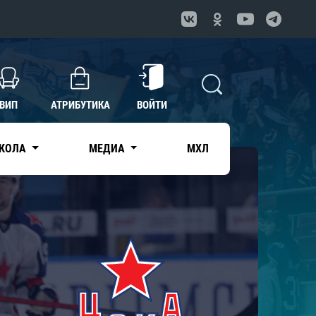
ВИП
АТРИБУТИКА
ВОЙТИ
КОЛА
МЕДИА
МХЛ