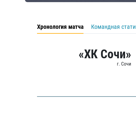
Хронология матча
Командная стати
«ХК Сочи»
г. Сочи