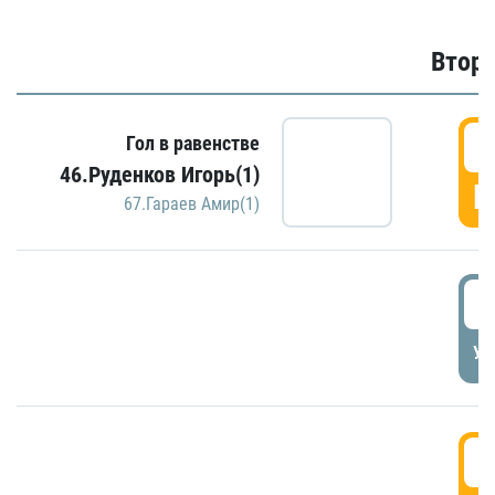
Второ
2
Гол в равенстве
46.Руденков Игорь(1)
Г
67.Гараев Амир(1)
2
УД
3