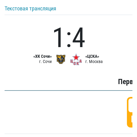
Текстовая трансляция
1:4
«ХК Сочи»
«ЦСКА»
г. Сочи
г. Москва
Первы
0
Г