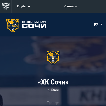
Клубы
Сайты
РУ
«ХК Сочи»
г. Сочи
Тренер: