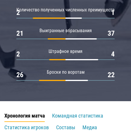
Количество полученных численных преимуществ
2
1
Выигранные вбрасывания
21
37
Штрафное время
2
4
Броски по воротам
26
22
Хронология матча
Командная статистика
Статистика игроков
Составы
Медиа