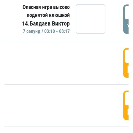
Опасная игра высоко
0
поднятой клюшкой
14.Балдаев Виктор
УД
7 секунд / 03:10 - 03:17
0
Г
0
Г