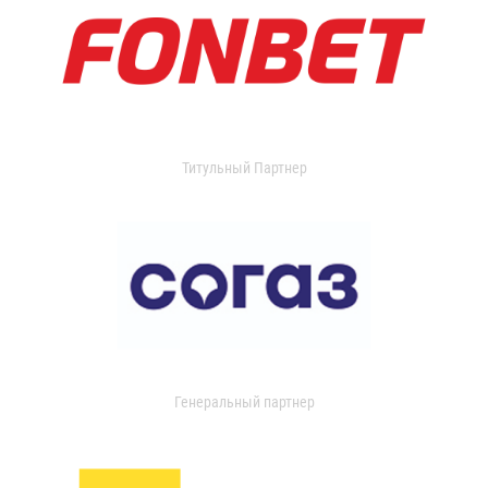
Титульный Партнер
Генеральный партнер