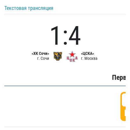
Текстовая трансляция
1:4
«ХК Сочи»
«ЦСКА»
г. Сочи
г. Москва
Первы
0
Г