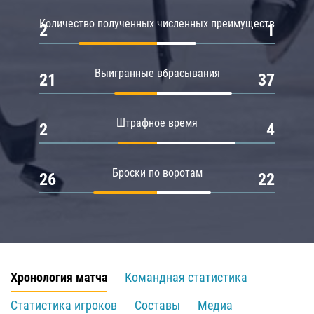
Количество полученных численных преимуществ
2
1
Выигранные вбрасывания
21
37
Штрафное время
2
4
Броски по воротам
26
22
Хронология матча
Командная статистика
Статистика игроков
Составы
Медиа