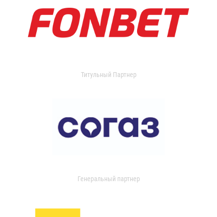
Титульный Партнер
Генеральный партнер