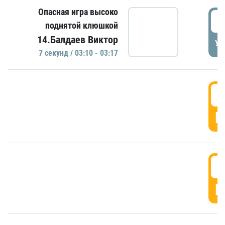
Опасная игра высоко
0
поднятой клюшкой
14.Балдаев Виктор
УД
7 секунд / 03:10 - 03:17
0
Г
0
Г