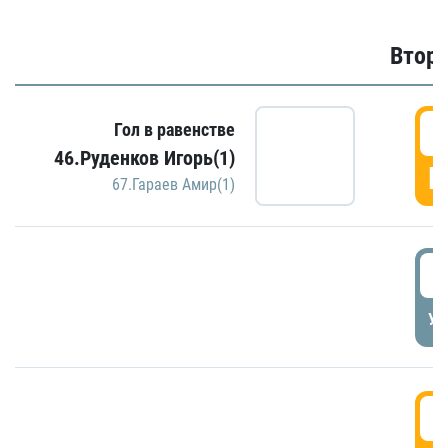
Второ
2
Гол в равенстве
46.Руденков Игорь(1)
Г
67.Гараев Амир(1)
2
УД
3