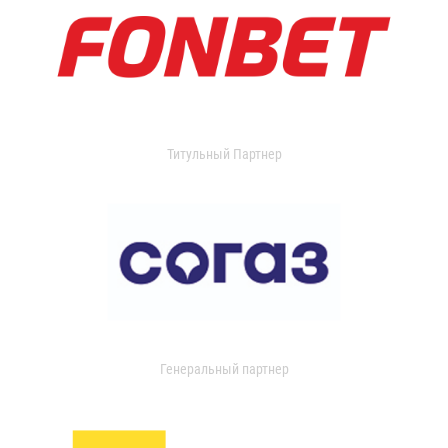
Титульный Партнер
Генеральный партнер