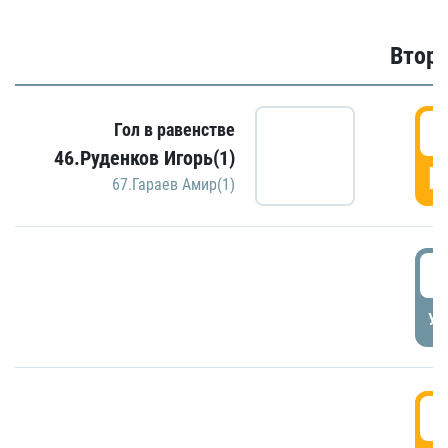
Второ
2
Гол в равенстве
46.Руденков Игорь(1)
Г
67.Гараев Амир(1)
2
УД
3