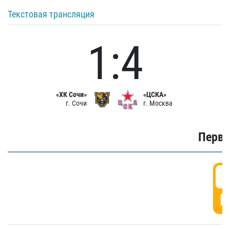
Текстовая трансляция
1:4
«ХК Сочи»
«ЦСКА»
г. Сочи
г. Москва
Первы
0
Г