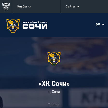
Клубы
Сайты
РУ
«ХК Сочи»
г. Сочи
Тренер: