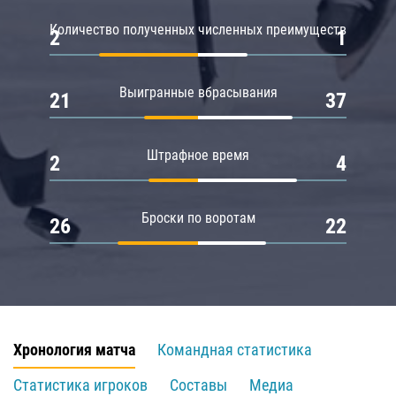
Количество полученных численных преимуществ
2
1
Выигранные вбрасывания
21
37
Штрафное время
2
4
Броски по воротам
26
22
Хронология матча
Командная статистика
Статистика игроков
Составы
Медиа