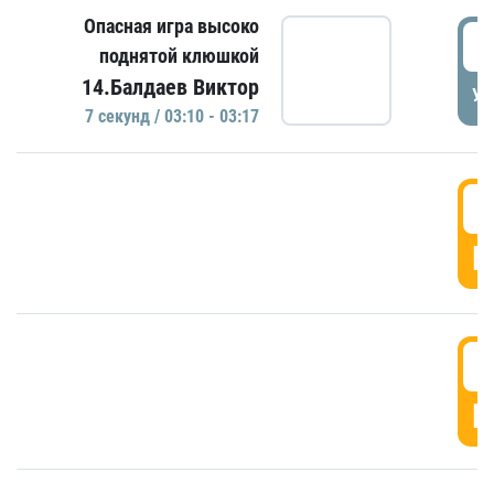
Опасная игра высоко
0
поднятой клюшкой
14.Балдаев Виктор
УД
7 секунд / 03:10 - 03:17
0
Г
0
Г