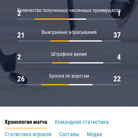
Количество полученных численных преимуществ
2
1
Выигранные вбрасывания
21
37
Штрафное время
2
4
Броски по воротам
26
22
Хронология матча
Командная статистика
Статистика игроков
Составы
Медиа