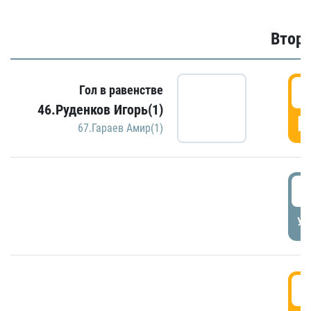
Второ
2
Гол в равенстве
46.Руденков Игорь(1)
Г
67.Гараев Амир(1)
2
УД
3