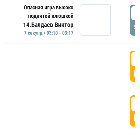
Опасная игра высоко
0
поднятой клюшкой
14.Балдаев Виктор
УД
7 секунд / 03:10 - 03:17
0
Г
0
Г