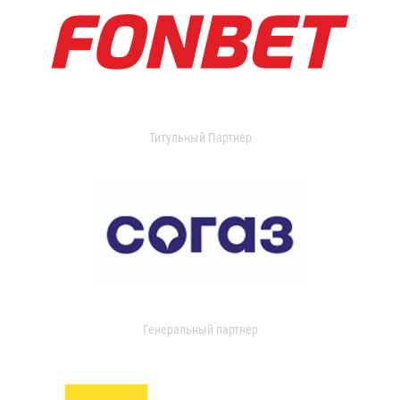
Титульный Партнер
Генеральный партнер