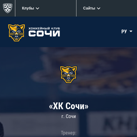
Клубы
Сайты
РУ
«ХК Сочи»
г. Сочи
Тренер: