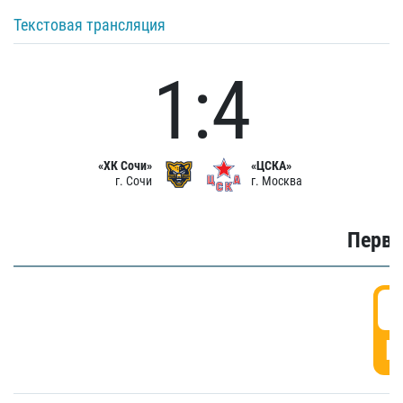
Текстовая трансляция
1:4
«ХК Сочи»
«ЦСКА»
г. Сочи
г. Москва
Первы
0
Г