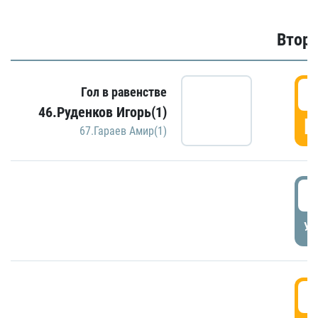
Второ
2
Гол в равенстве
46.Руденков Игорь(1)
Г
67.Гараев Амир(1)
2
УД
3