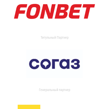
Титульный Партнер
Генеральный партнер