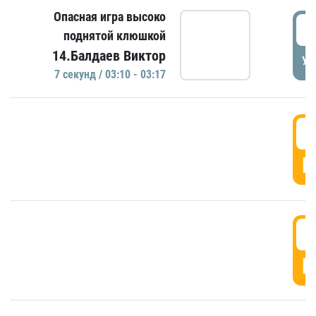
Опасная игра высоко
0
поднятой клюшкой
14.Балдаев Виктор
УД
7 секунд / 03:10 - 03:17
0
Г
0
Г