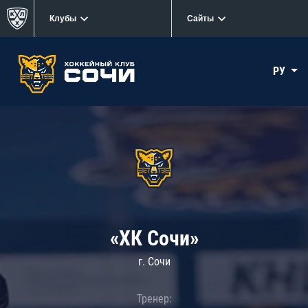
Клубы
Сайты
РУ
«ХК Сочи»
г. Сочи
Тренер: