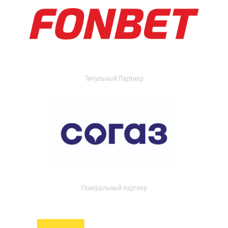
Титульный Партнер
Генеральный партнер