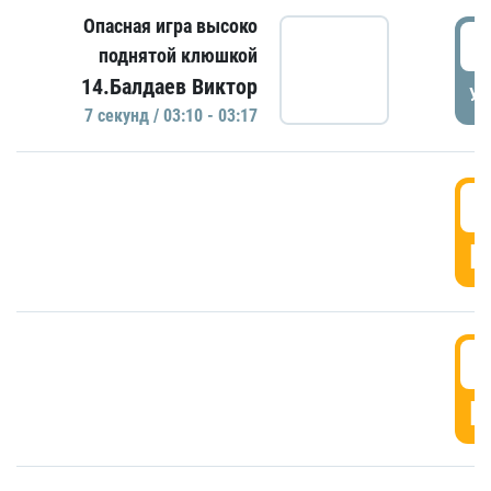
Опасная игра высоко
0
поднятой клюшкой
14.Балдаев Виктор
УД
7 секунд / 03:10 - 03:17
0
Г
0
Г