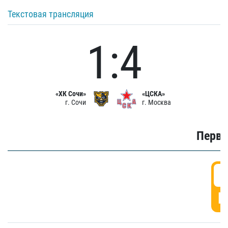
Текстовая трансляция
1:4
«ХК Сочи»
«ЦСКА»
г. Сочи
г. Москва
Первы
0
Г