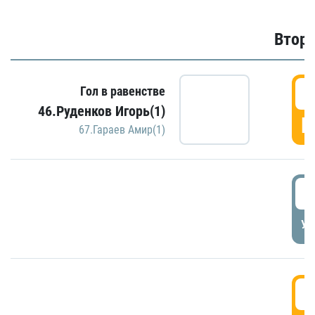
Второ
2
Гол в равенстве
46.Руденков Игорь(1)
Г
67.Гараев Амир(1)
2
УД
3