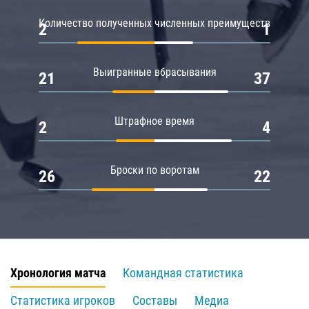
Количество полученных численных преимуществ
2
1
Выигранные вбрасывания
21
37
Штрафное время
2
4
Броски по воротам
26
22
Хронология матча
Командная статистика
Статистика игроков
Составы
Медиа