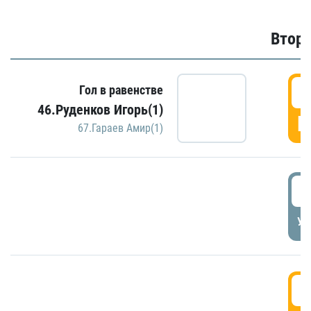
Второ
2
Гол в равенстве
46.Руденков Игорь(1)
Г
67.Гараев Амир(1)
2
УД
3