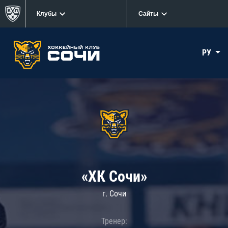
Клубы
Сайты
РУ
«ХК Сочи»
г. Сочи
Тренер: