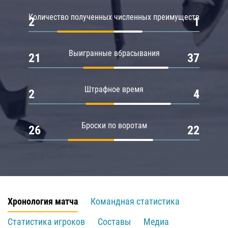
Количество полученных численных преимуществ
2
1
Выигранные вбрасывания
21
37
Штрафное время
2
4
Броски по воротам
26
22
Хронология матча
Командная статистика
Статистика игроков
Составы
Медиа