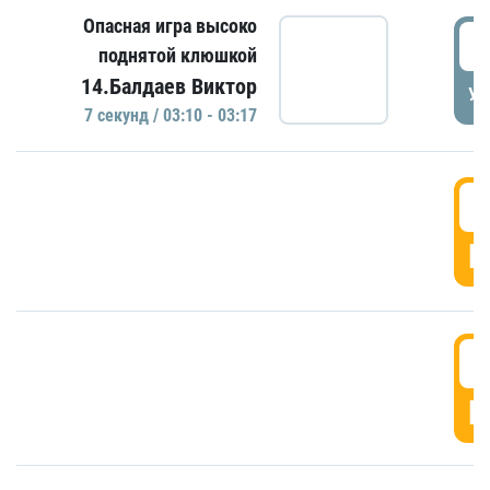
Опасная игра высоко
0
поднятой клюшкой
14.Балдаев Виктор
УД
7 секунд / 03:10 - 03:17
0
Г
0
Г