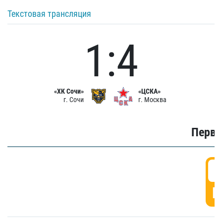
Текстовая трансляция
1:4
«ХК Сочи»
«ЦСКА»
г. Сочи
г. Москва
Первы
0
Г