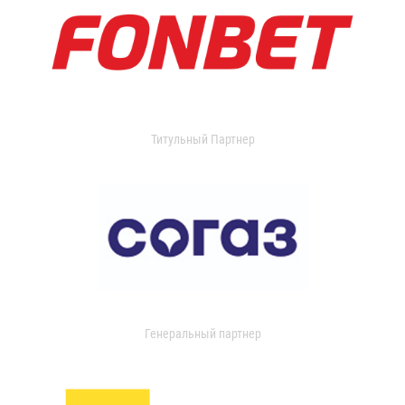
Титульный Партнер
Генеральный партнер