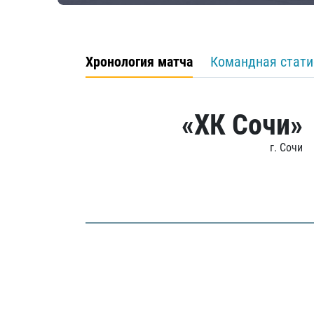
Хронология матча
Командная стати
«ХК Сочи»
г. Сочи