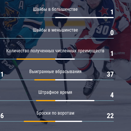
Амур
Шайбы в большинстве
0
1
Барыс
Салават Юлаев
Шайбы в меньшинстве
0
0
Сибирь
Количество полученных численных преимуществ
2
1
Выигранные вбрасывания
21
37
Штрафное время
2
4
Броски по воротам
26
22