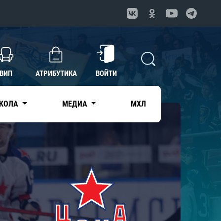
ВИП
АТРИБУТИКА
ВОЙТИ
КОЛА
МЕДИА
МХЛ