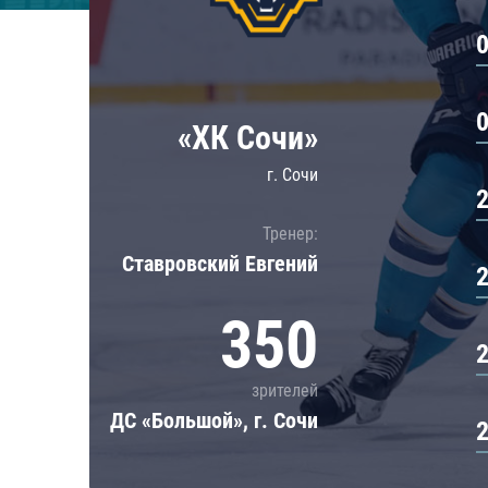
Локомотив
Северсталь
ЦСКА
Шанхайские Драконы
«ХК Сочи»
г. Сочи
Тренер:
Ставровский Евгений
350
зрителей
ДС «Большой», г. Сочи