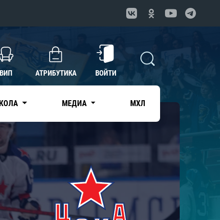
ВИП
АТРИБУТИКА
ВОЙТИ
КОЛА
МЕДИА
МХЛ