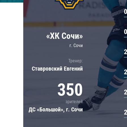
Локомотив
Северсталь
ЦСКА
Шанхайские Драконы
«ХК Сочи»
г. Сочи
Тренер:
Ставровский Евгений
350
зрителей
ДС «Большой», г. Сочи