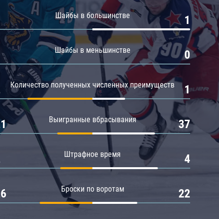
Амур
Шайбы в большинстве
0
1
Барыс
Салават Юлаев
Шайбы в меньшинстве
0
0
Сибирь
Количество полученных численных преимуществ
2
1
Выигранные вбрасывания
21
37
Штрафное время
2
4
Броски по воротам
26
22