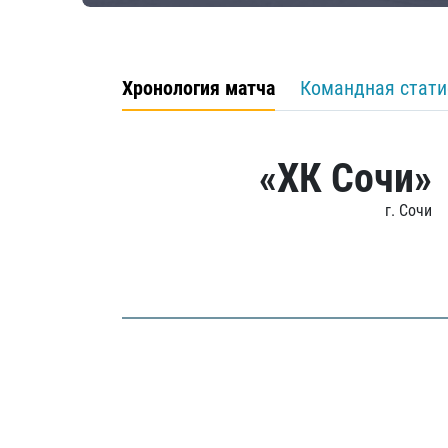
Хронология матча
Командная стати
«ХК Сочи»
г. Сочи