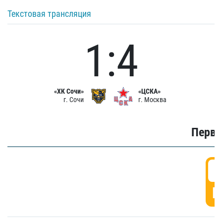
Текстовая трансляция
1:4
«ХК Сочи»
«ЦСКА»
г. Сочи
г. Москва
Первы
0
Г