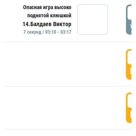
Опасная игра высоко
0
поднятой клюшкой
14.Балдаев Виктор
УД
7 секунд / 03:10 - 03:17
0
Г
0
Г