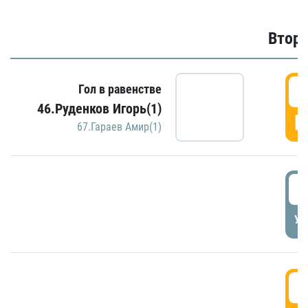
Второ
2
Гол в равенстве
46.Руденков Игорь(1)
Г
67.Гараев Амир(1)
2
УД
3