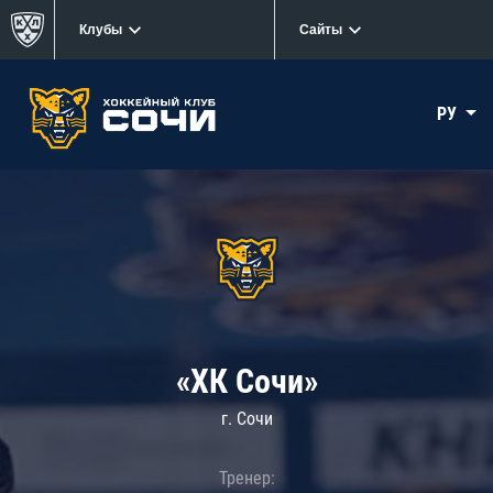
Клубы
Сайты
РУ
«ХК Сочи»
г. Сочи
Тренер: