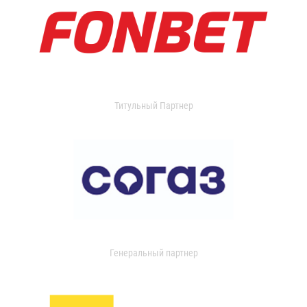
Титульный Партнер
Генеральный партнер