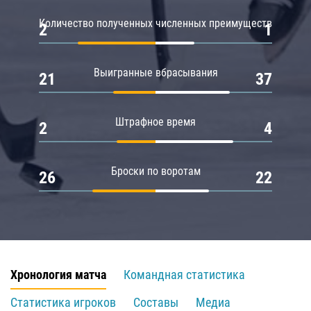
Количество полученных численных преимуществ
2
1
Выигранные вбрасывания
21
37
Штрафное время
2
4
Броски по воротам
26
22
Хронология матча
Командная статистика
Статистика игроков
Составы
Медиа