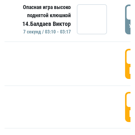
Опасная игра высоко
0
поднятой клюшкой
14.Балдаев Виктор
УД
7 секунд / 03:10 - 03:17
0
Г
0
Г