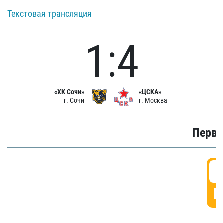
Текстовая трансляция
1:4
«ХК Сочи»
«ЦСКА»
г. Сочи
г. Москва
Первы
0
Г