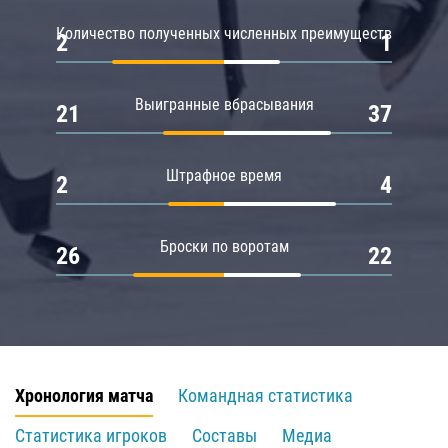
Количество полученных численных преимуществ
2
1
Выигранные вбрасывания
21
37
Штрафное время
2
4
Броски по воротам
26
22
Хронология матча
Командная статистика
Статистика игроков
Составы
Медиа