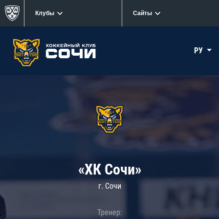
Клубы
Сайты
РУ
«ХК Сочи»
г. Сочи
Тренер: