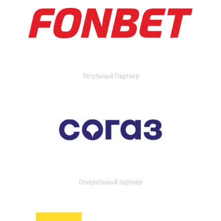
Титульный Партнер
Генеральный партнер