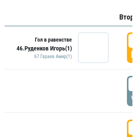
Второ
2
Гол в равенстве
46.Руденков Игорь(1)
Г
67.Гараев Амир(1)
2
УД
3