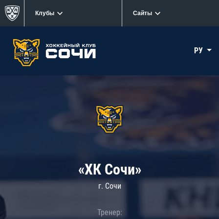
Клубы
Сайты
РУ
«ХК Сочи»
г. Сочи
Тренер: