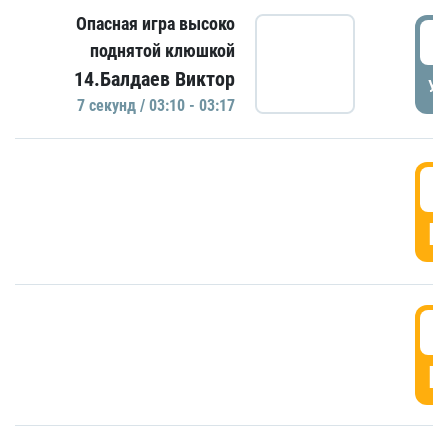
Опасная игра высоко
0
поднятой клюшкой
14.Балдаев Виктор
УД
7 секунд / 03:10 - 03:17
0
Г
0
Г