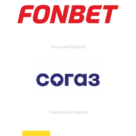
Титульный Партнер
Генеральный партнер