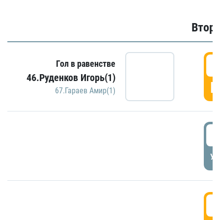
Второ
2
Гол в равенстве
46.Руденков Игорь(1)
Г
67.Гараев Амир(1)
2
УД
3