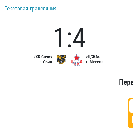
Текстовая трансляция
1:4
«ХК Сочи»
«ЦСКА»
г. Сочи
г. Москва
Первы
0
Г