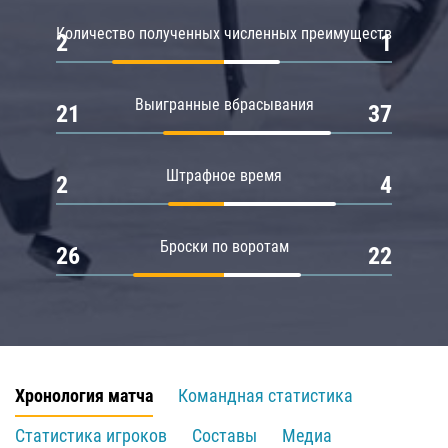
Количество полученных численных преимуществ
2
1
Выигранные вбрасывания
21
37
Штрафное время
2
4
Броски по воротам
26
22
Хронология матча
Командная статистика
Статистика игроков
Составы
Медиа