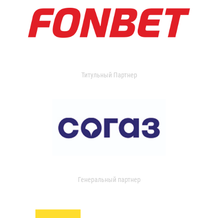
Титульный Партнер
Генеральный партнер