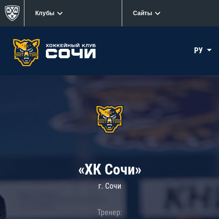
Клубы
Сайты
РУ
«ХК Сочи»
г. Сочи
Тренер: