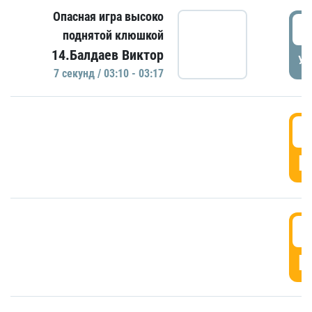
Опасная игра высоко
0
поднятой клюшкой
14.Балдаев Виктор
УД
7 секунд / 03:10 - 03:17
0
Г
0
Г