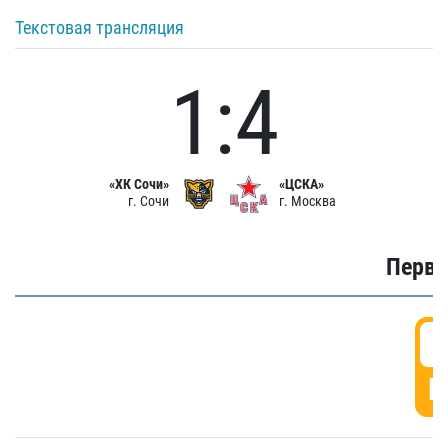
Текстовая трансляция
1:4
«ХК Сочи»
«ЦСКА»
г. Сочи
г. Москва
Первы
0
Г