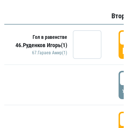
Второ
2
Гол в равенстве
46.Руденков Игорь(1)
Г
67.Гараев Амир(1)
2
УД
3