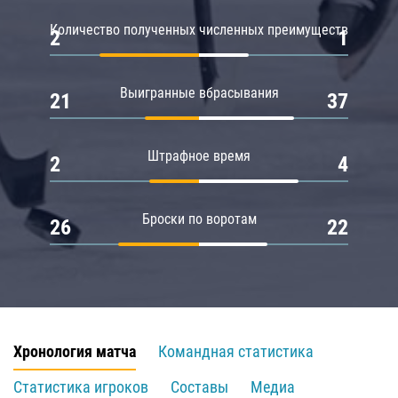
Количество полученных численных преимуществ
2
1
Выигранные вбрасывания
21
37
Штрафное время
2
4
Броски по воротам
26
22
Хронология матча
Командная статистика
Статистика игроков
Составы
Медиа