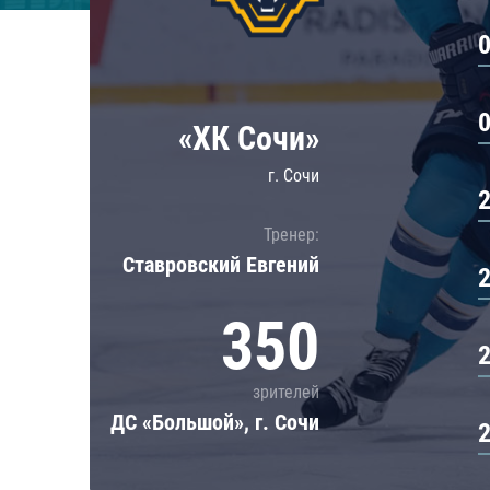
Локомотив
Северсталь
ЦСКА
Шанхайские Драконы
«ХК Сочи»
г. Сочи
Тренер:
Ставровский Евгений
350
зрителей
ДС «Большой», г. Сочи