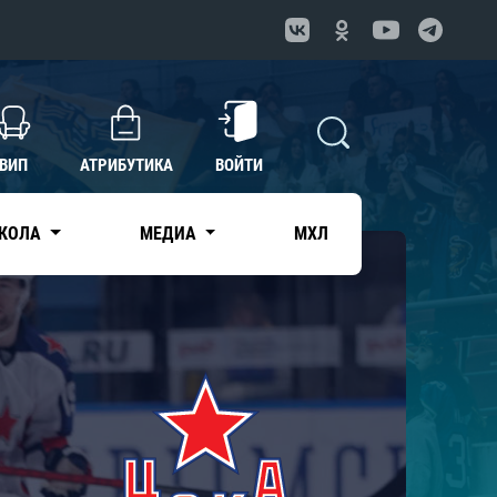
ВИП
АТРИБУТИКА
ВОЙТИ
КОЛА
МЕДИА
МХЛ