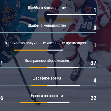
Амур
Шайбы в большинстве
0
1
Барыс
Салават Юлаев
Шайбы в меньшинстве
0
0
Сибирь
Количество полученных численных преимуществ
2
1
Выигранные вбрасывания
21
37
Штрафное время
2
4
Броски по воротам
26
22