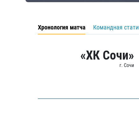
Хронология матча
Командная стати
«ХК Сочи»
г. Сочи