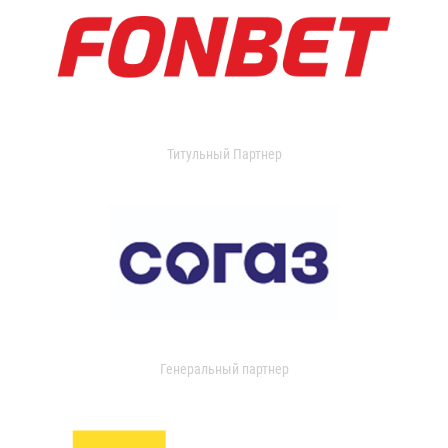
Титульный Партнер
Генеральный партнер