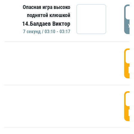
Опасная игра высоко
0
поднятой клюшкой
14.Балдаев Виктор
УД
7 секунд / 03:10 - 03:17
0
Г
0
Г