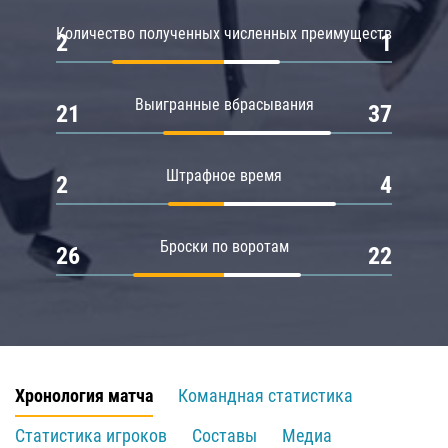
Количество полученных численных преимуществ
2
1
Выигранные вбрасывания
21
37
Штрафное время
2
4
Броски по воротам
26
22
Хронология матча
Командная статистика
Статистика игроков
Составы
Медиа