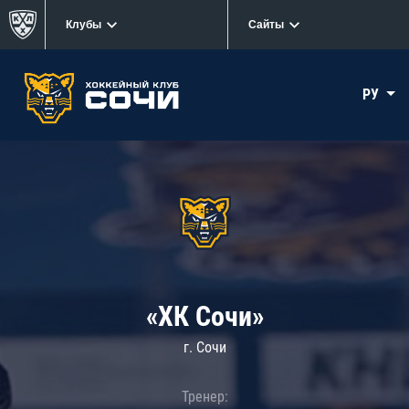
Клубы
Сайты
РУ
«ХК Сочи»
г. Сочи
Тренер: