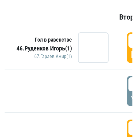
Второ
2
Гол в равенстве
46.Руденков Игорь(1)
Г
67.Гараев Амир(1)
2
УД
3