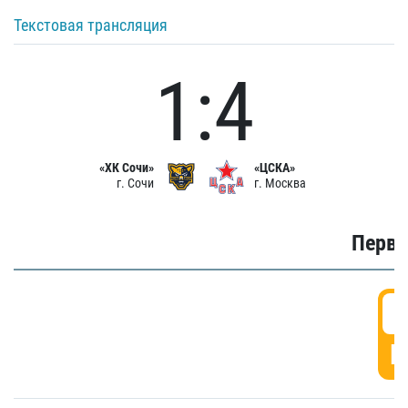
Текстовая трансляция
1:4
«ХК Сочи»
«ЦСКА»
г. Сочи
г. Москва
Первы
0
Г