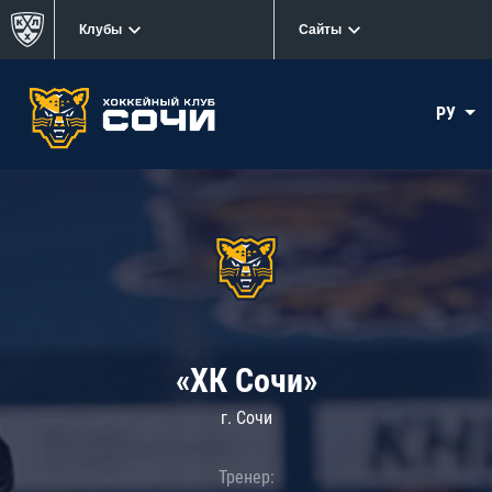
Клубы
Сайты
РУ
«ХК Сочи»
г. Сочи
Тренер: