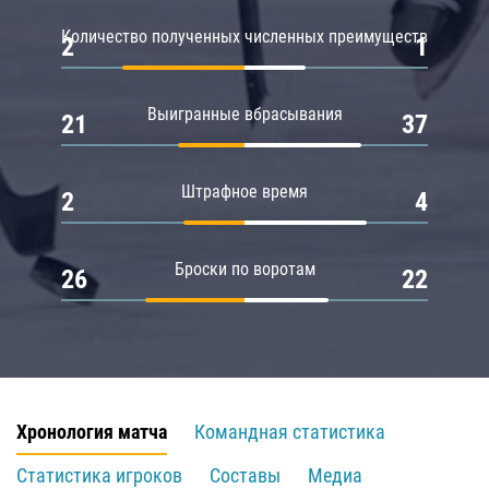
Количество полученных численных преимуществ
2
1
Выигранные вбрасывания
21
37
Штрафное время
2
4
Броски по воротам
26
22
Хронология матча
Командная статистика
Статистика игроков
Составы
Медиа