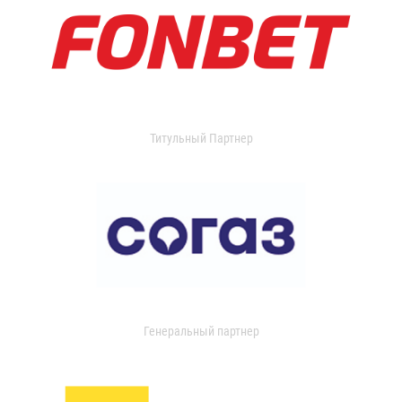
Титульный Партнер
Генеральный партнер