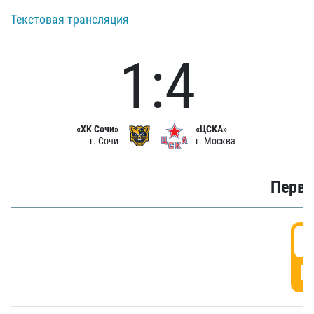
Текстовая трансляция
1:4
«ХК Сочи»
«ЦСКА»
г. Сочи
г. Москва
Первы
0
Г