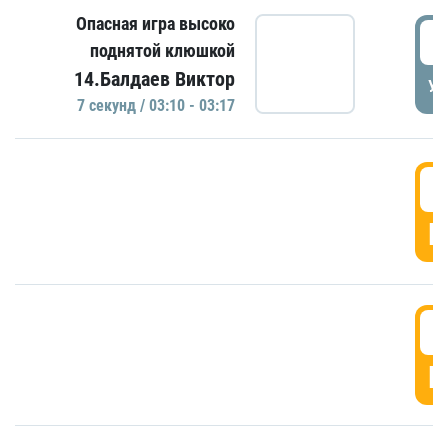
Опасная игра высоко
0
поднятой клюшкой
14.Балдаев Виктор
УД
7 секунд / 03:10 - 03:17
0
Г
0
Г