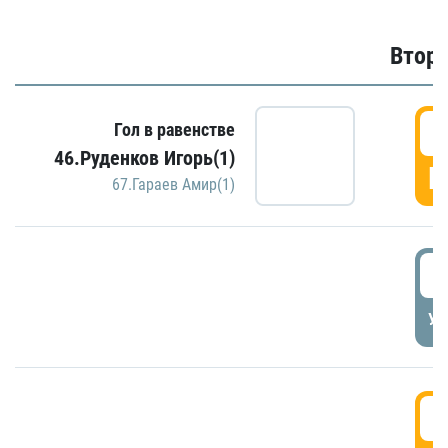
Второ
2
Гол в равенстве
46.Руденков Игорь(1)
Г
67.Гараев Амир(1)
2
УД
3