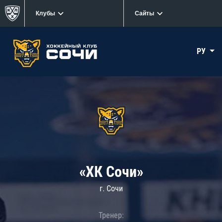
Клубы
Сайты
РУ
«ХК Сочи»
г. Сочи
Тренер: