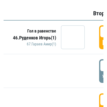
Второ
2
Гол в равенстве
46.Руденков Игорь(1)
Г
67.Гараев Амир(1)
2
УД
3