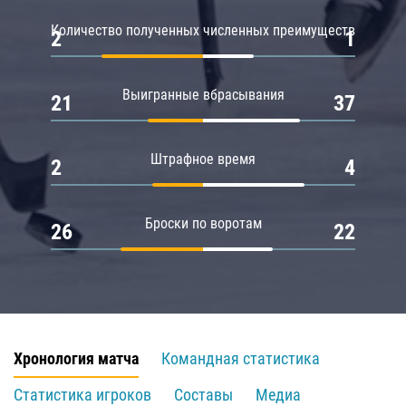
Количество полученных численных преимуществ
2
1
Выигранные вбрасывания
21
37
Штрафное время
2
4
Броски по воротам
26
22
Хронология матча
Командная статистика
Статистика игроков
Составы
Медиа