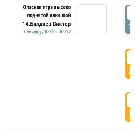
Опасная игра высоко
0
поднятой клюшкой
14.Балдаев Виктор
УД
7 секунд / 03:10 - 03:17
0
Г
0
Г