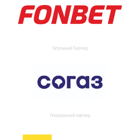
Титульный Партнер
Генеральный партнер