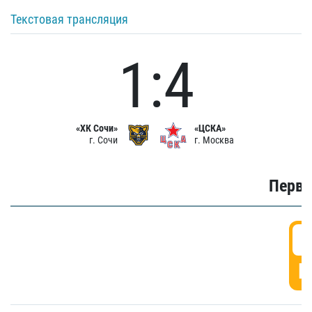
Текстовая трансляция
1:4
«ХК Сочи»
«ЦСКА»
г. Сочи
г. Москва
Первы
0
Г