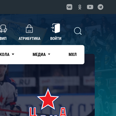
ВИП
АТРИБУТИКА
ВОЙТИ
КОЛА
МЕДИА
МХЛ