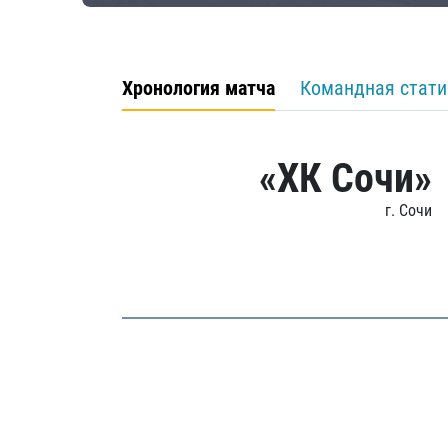
Хронология матча
Командная стати
«ХК Сочи»
г. Сочи