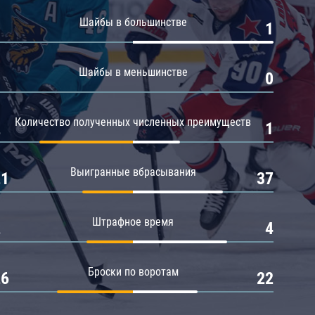
Амур
Шайбы в большинстве
0
1
Барыс
Салават Юлаев
Шайбы в меньшинстве
0
0
Сибирь
Количество полученных численных преимуществ
2
1
Выигранные вбрасывания
21
37
Штрафное время
2
4
Броски по воротам
26
22