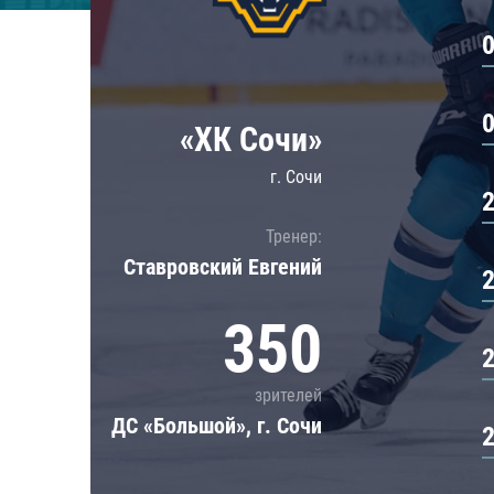
Локомотив
Северсталь
ЦСКА
Шанхайские Драконы
«ХК Сочи»
г. Сочи
Тренер:
Ставровский Евгений
350
зрителей
ДС «Большой», г. Сочи