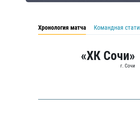
Хронология матча
Командная стати
«ХК Сочи»
г. Сочи