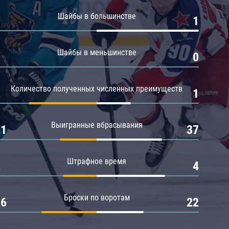
Амур
Шайбы в большинстве
0
1
Барыс
Салават Юлаев
Шайбы в меньшинстве
0
0
Сибирь
Количество полученных численных преимуществ
2
1
Выигранные вбрасывания
21
37
Штрафное время
2
4
Броски по воротам
26
22