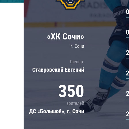
Локомотив
Северсталь
ЦСКА
Шанхайские Драконы
«ХК Сочи»
г. Сочи
Тренер:
Ставровский Евгений
350
зрителей
ДС «Большой», г. Сочи