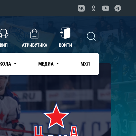
ВИП
АТРИБУТИКА
ВОЙТИ
КОЛА
МЕДИА
МХЛ