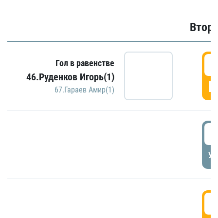
Второ
2
Гол в равенстве
46.Руденков Игорь(1)
Г
67.Гараев Амир(1)
2
УД
3