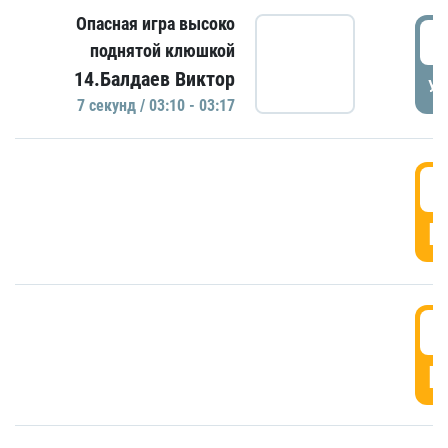
Опасная игра высоко
0
поднятой клюшкой
14.Балдаев Виктор
УД
7 секунд / 03:10 - 03:17
0
Г
0
Г