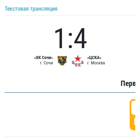
Текстовая трансляция
1:4
«ХК Сочи»
«ЦСКА»
г. Сочи
г. Москва
Первы
0
Г