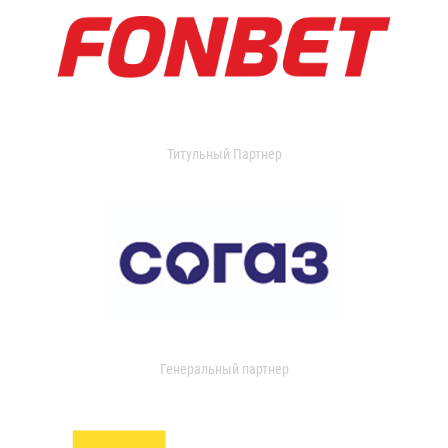
Титульный Партнер
Генеральный партнер