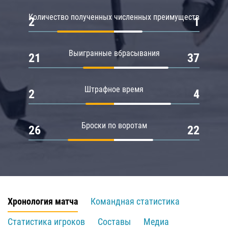
Количество полученных численных преимуществ
2
1
Выигранные вбрасывания
21
37
Штрафное время
2
4
Броски по воротам
26
22
Хронология матча
Командная статистика
Статистика игроков
Составы
Медиа