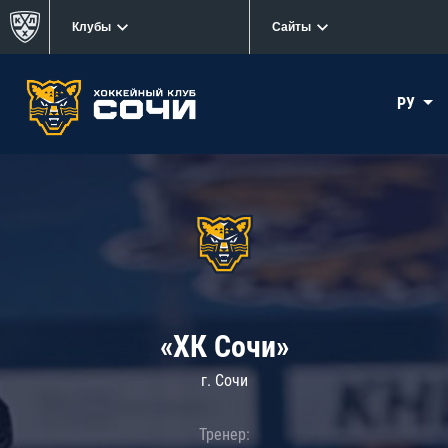
Клубы
Сайты
РУ
«ХК Сочи»
г. Сочи
Тренер: