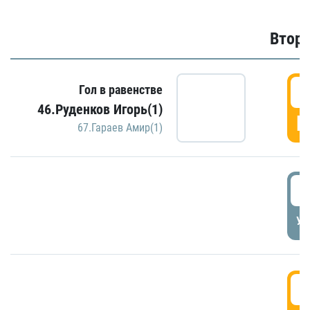
Второ
2
Гол в равенстве
46.Руденков Игорь(1)
Г
67.Гараев Амир(1)
2
УД
3