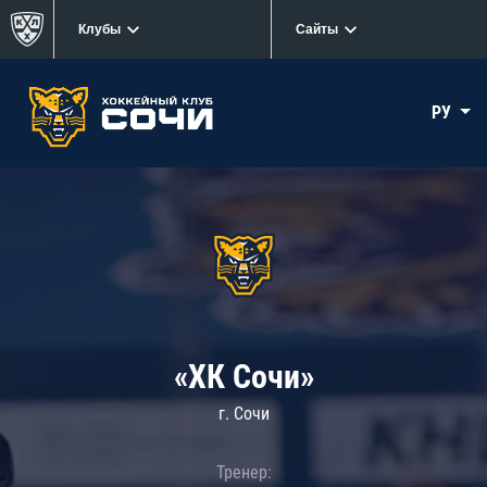
Клубы
Сайты
РУ
«ХК Сочи»
г. Сочи
Тренер: