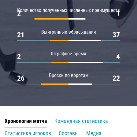
Количество полученных численных преимуществ
2
1
Выигранные вбрасывания
21
37
Штрафное время
2
4
Броски по воротам
26
22
Хронология матча
Командная статистика
Статистика игроков
Составы
Медиа