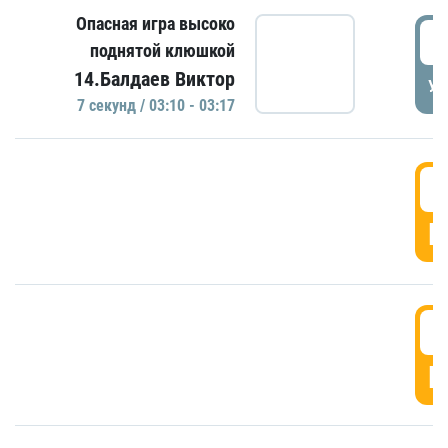
Опасная игра высоко
0
поднятой клюшкой
14.Балдаев Виктор
УД
7 секунд / 03:10 - 03:17
0
Г
0
Г