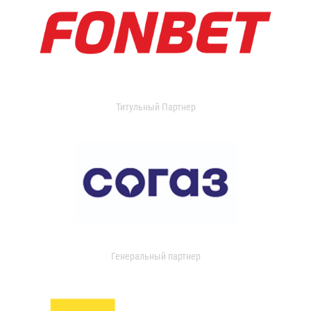
Титульный Партнер
Генеральный партнер