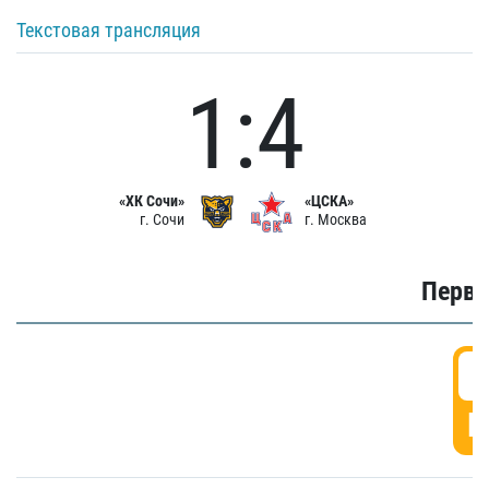
Текстовая трансляция
1:4
«ХК Сочи»
«ЦСКА»
г. Сочи
г. Москва
Первы
0
Г