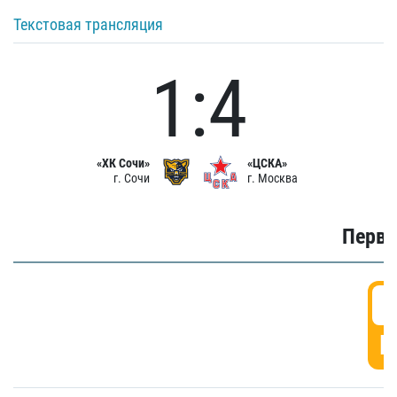
Текстовая трансляция
1:4
«ХК Сочи»
«ЦСКА»
г. Сочи
г. Москва
Первы
0
Г