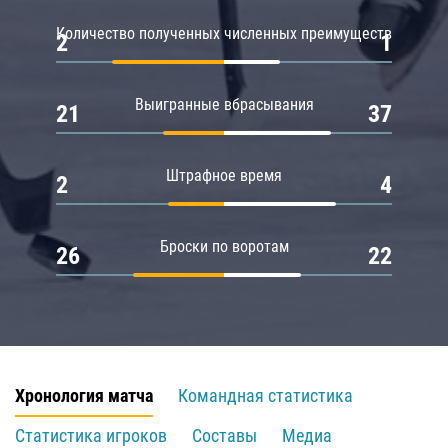
Количество полученных численных преимуществ
2
1
Выигранные вбрасывания
21
37
Штрафное время
2
4
Броски по воротам
26
22
Хронология матча
Командная статистика
Статистика игроков
Составы
Медиа