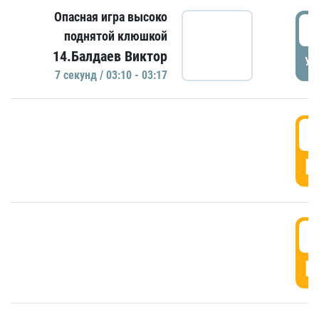
Опасная игра высоко
0
поднятой клюшкой
14.Балдаев Виктор
УД
7 секунд / 03:10 - 03:17
0
Г
0
Г