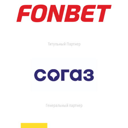
Титульный Партнер
Генеральный партнер