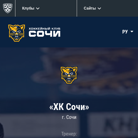
Клубы
Сайты
РУ
«ХК Сочи»
г. Сочи
Тренер: