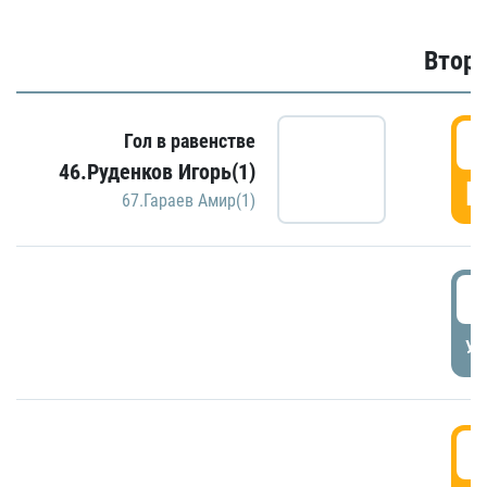
Второ
2
Гол в равенстве
46.Руденков Игорь(1)
Г
67.Гараев Амир(1)
2
УД
3