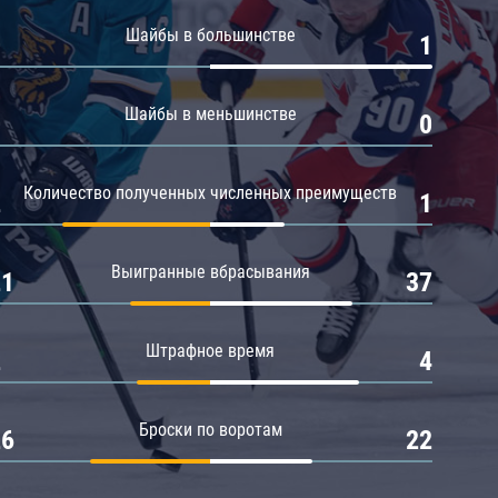
Амур
Шайбы в большинстве
0
1
Барыс
Салават Юлаев
Шайбы в меньшинстве
0
0
Сибирь
Количество полученных численных преимуществ
2
1
Выигранные вбрасывания
21
37
Штрафное время
2
4
Броски по воротам
26
22