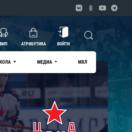
ВИП
АТРИБУТИКА
ВОЙТИ
КОЛА
МЕДИА
МХЛ