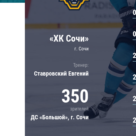
Локомотив
Северсталь
ЦСКА
Шанхайские Драконы
«ХК Сочи»
г. Сочи
Тренер:
Ставровский Евгений
350
зрителей
ДС «Большой», г. Сочи