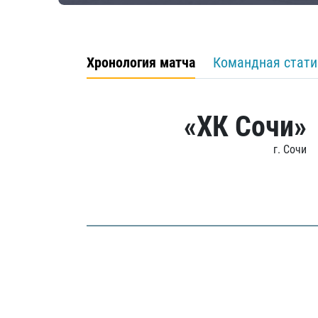
Хронология матча
Командная стати
«ХК Сочи»
г. Сочи