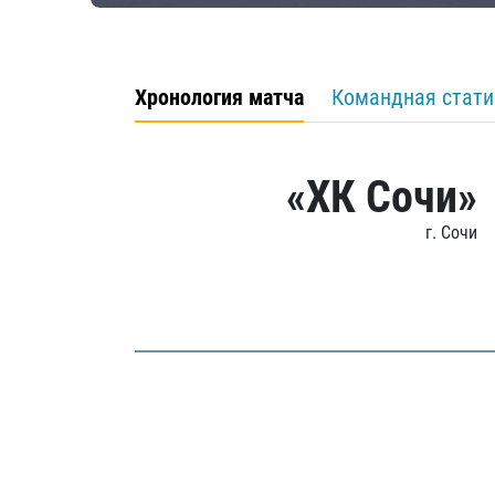
Хронология матча
Командная стати
«ХК Сочи»
г. Сочи