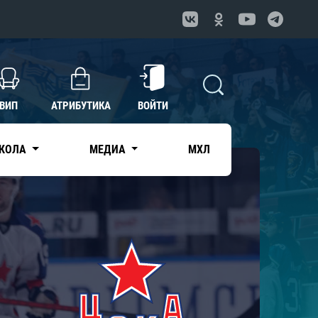
ВИП
АТРИБУТИКА
ВОЙТИ
КОЛА
МЕДИА
МХЛ