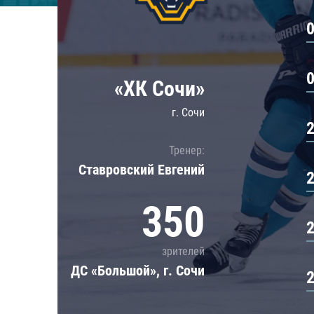
Локомотив
Северсталь
ЦСКА
Шанхайские Драконы
«ХК Сочи»
г. Сочи
Тренер:
Ставровский Евгений
350
зрителей
ДС «Большой», г. Сочи