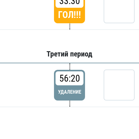
33:30
ГОЛ!!!
Третий период
56:20
УДАЛЕНИЕ