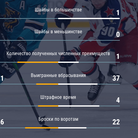
Амур
Шайбы в большинстве
0
1
Барыс
Салават Юлаев
Шайбы в меньшинстве
0
0
Сибирь
Количество полученных численных преимуществ
2
1
Выигранные вбрасывания
21
37
Штрафное время
2
4
Броски по воротам
26
22