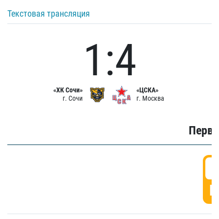
Текстовая трансляция
1:4
«ХК Сочи»
«ЦСКА»
г. Сочи
г. Москва
Первы
0
Г