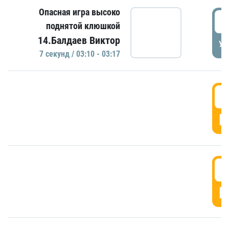
Опасная игра высоко
0
поднятой клюшкой
14.Балдаев Виктор
УД
7 секунд / 03:10 - 03:17
0
Г
0
Г