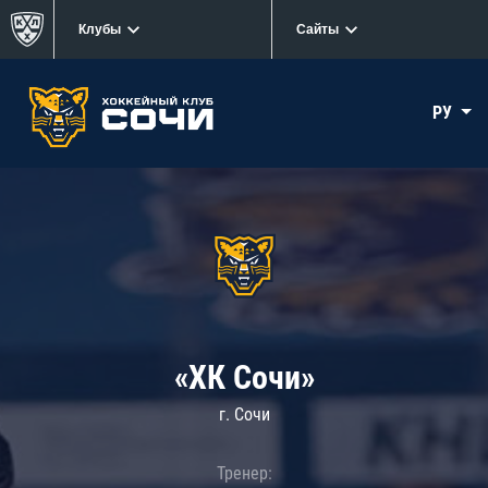
Клубы
Сайты
РУ
«ХК Сочи»
г. Сочи
Тренер: