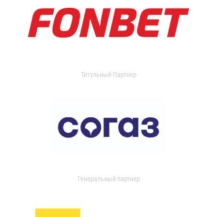
Титульный Партнер
Генеральный партнер