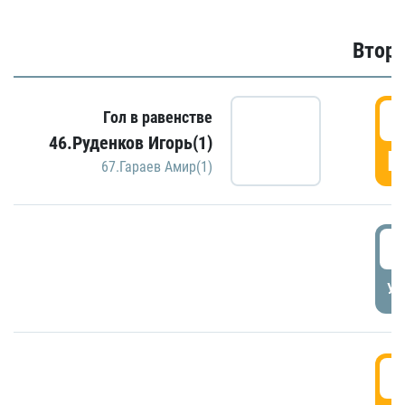
Второ
2
Гол в равенстве
46.Руденков Игорь(1)
Г
67.Гараев Амир(1)
2
УД
3