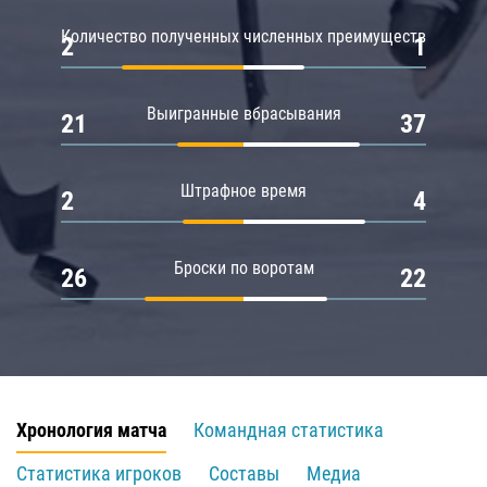
Количество полученных численных преимуществ
2
1
Выигранные вбрасывания
21
37
Штрафное время
2
4
Броски по воротам
26
22
Хронология матча
Командная статистика
Статистика игроков
Составы
Медиа