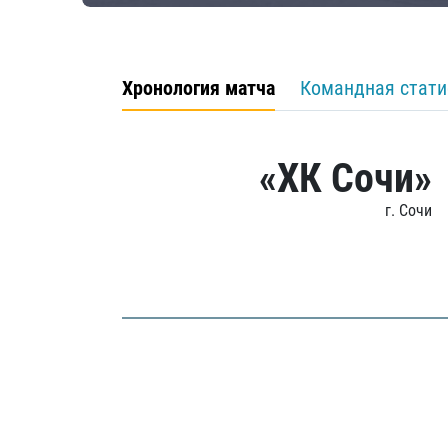
Хронология матча
Командная стати
«ХК Сочи»
г. Сочи