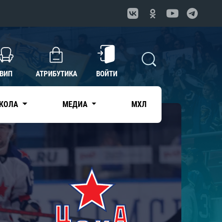
ВИП
АТРИБУТИКА
ВОЙТИ
КОЛА
МЕДИА
МХЛ