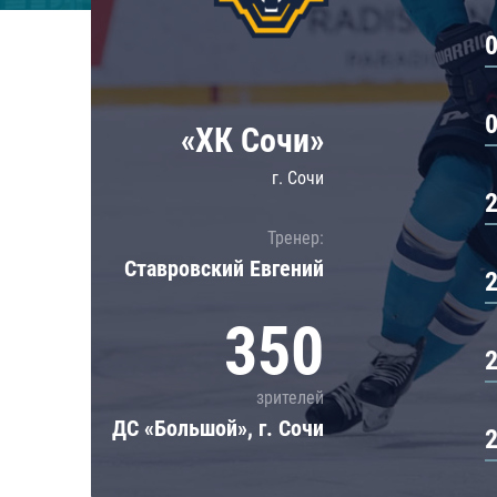
Локомотив
Северсталь
ЦСКА
Шанхайские Драконы
«ХК Сочи»
г. Сочи
Тренер:
Ставровский Евгений
350
зрителей
ДС «Большой», г. Сочи