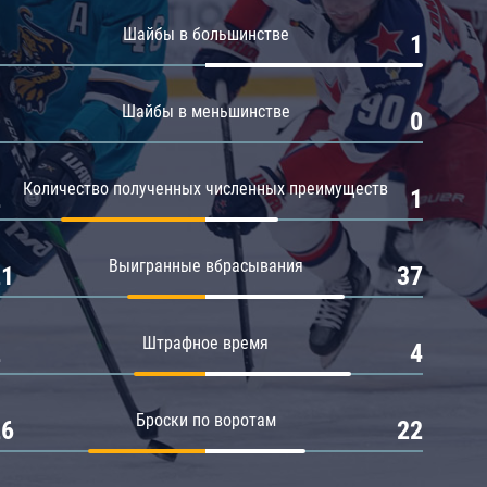
Амур
Шайбы в большинстве
0
1
Барыс
Салават Юлаев
Шайбы в меньшинстве
0
0
Сибирь
Количество полученных численных преимуществ
2
1
Выигранные вбрасывания
21
37
Штрафное время
2
4
Броски по воротам
26
22