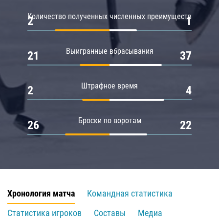
Количество полученных численных преимуществ
2
1
Выигранные вбрасывания
21
37
Штрафное время
2
4
Броски по воротам
26
22
Хронология матча
Командная статистика
Статистика игроков
Составы
Медиа