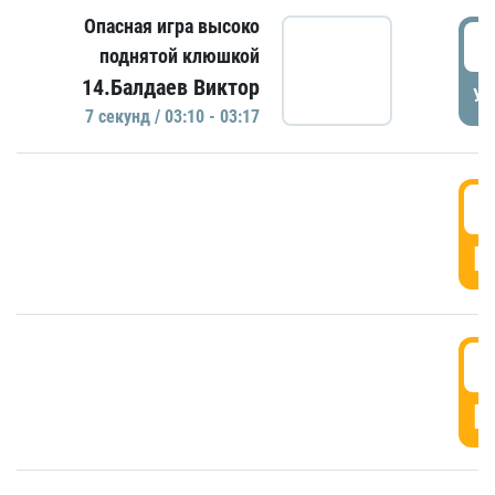
Опасная игра высоко
0
поднятой клюшкой
14.Балдаев Виктор
УД
7 секунд / 03:10 - 03:17
0
Г
0
Г