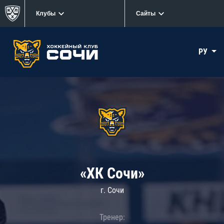
Клубы
Сайты
РУ
«ХК Сочи»
г. Сочи
Тренер: