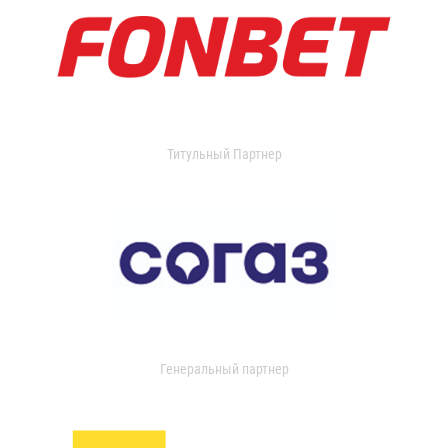
Титульный Партнер
Генеральный партнер