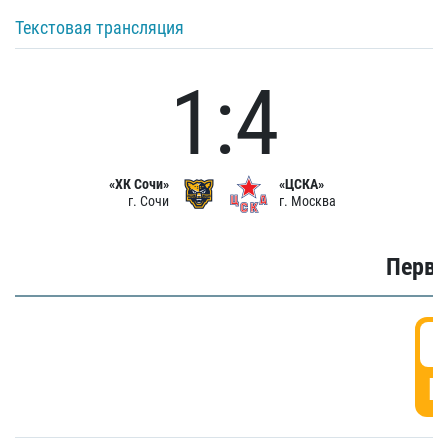
Текстовая трансляция
1:4
«ХК Сочи»
«ЦСКА»
г. Сочи
г. Москва
Первы
0
Г