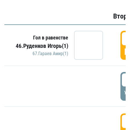
Второ
2
Гол в равенстве
46.Руденков Игорь(1)
Г
67.Гараев Амир(1)
2
УД
3