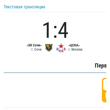
Текстовая трансляция
1:4
«ХК Сочи»
«ЦСКА»
г. Сочи
г. Москва
Первы
0
Г