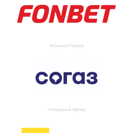
Титульный Партнер
Генеральный партнер