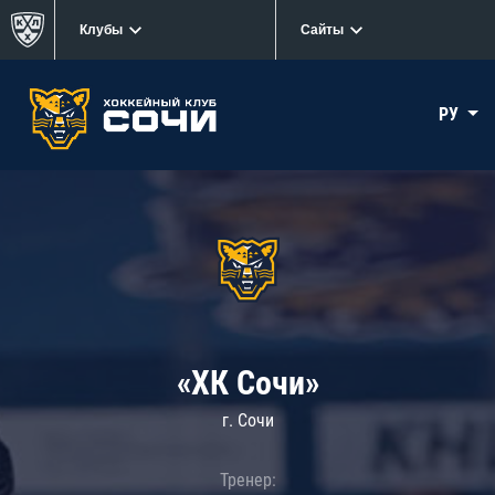
Клубы
Сайты
РУ
«ХК Сочи»
г. Сочи
Тренер: