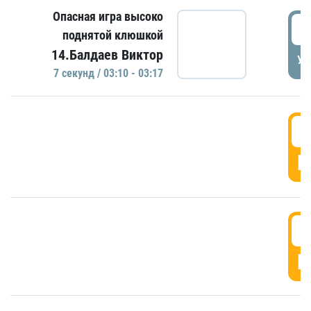
Опасная игра высоко
0
поднятой клюшкой
14.Балдаев Виктор
УД
7 секунд / 03:10 - 03:17
0
Г
0
Г