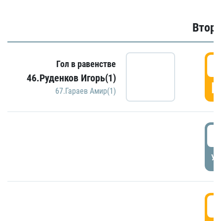
Второ
2
Гол в равенстве
46.Руденков Игорь(1)
Г
67.Гараев Амир(1)
2
УД
3