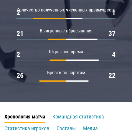
Количество полученных численных преимуществ
2
1
Выигранные вбрасывания
21
37
Штрафное время
2
4
Броски по воротам
26
22
Хронология матча
Командная статистика
Статистика игроков
Составы
Медиа