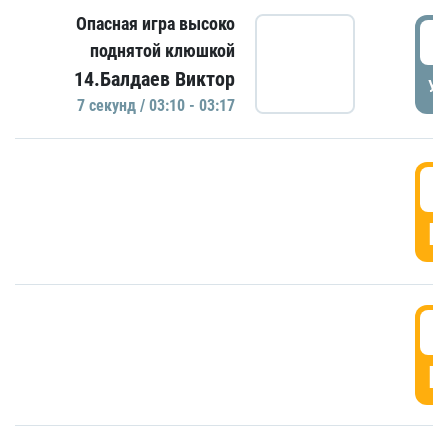
Опасная игра высоко
0
поднятой клюшкой
14.Балдаев Виктор
УД
7 секунд / 03:10 - 03:17
0
Г
0
Г