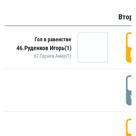
Второ
2
Гол в равенстве
46.Руденков Игорь(1)
Г
67.Гараев Амир(1)
2
УД
3