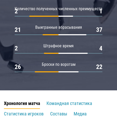
Количество полученных численных преимуществ
2
1
Выигранные вбрасывания
21
37
Штрафное время
2
4
Броски по воротам
26
22
Хронология матча
Командная статистика
Статистика игроков
Составы
Медиа