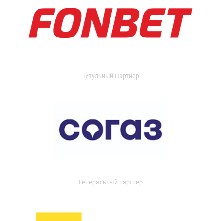
Титульный Партнер
Генеральный партнер