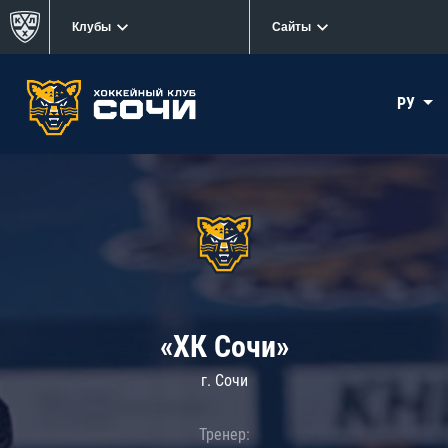
Клубы
Сайты
РУ
«ХК Сочи»
г. Сочи
Тренер: