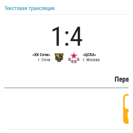
Текстовая трансляция
1:4
«ХК Сочи»
«ЦСКА»
г. Сочи
г. Москва
Первы
0
Г