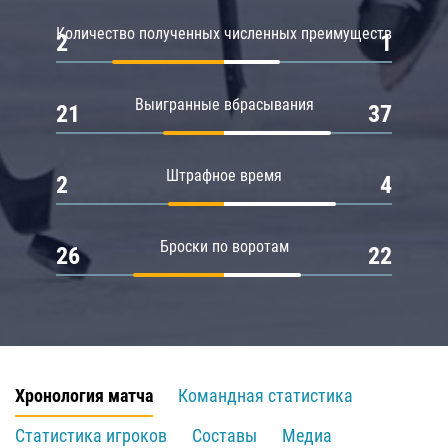
Количество полученных численных преимуществ
2
1
Выигранные вбрасывания
21
37
Штрафное время
2
4
Броски по воротам
26
22
Хронология матча
Командная статистика
Статистика игроков
Составы
Медиа