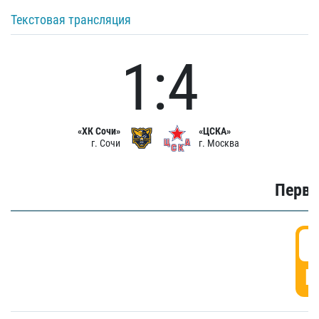
Текстовая трансляция
1:4
«ХК Сочи»
«ЦСКА»
г. Сочи
г. Москва
Первы
0
Г