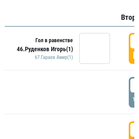
Второ
2
Гол в равенстве
46.Руденков Игорь(1)
Г
67.Гараев Амир(1)
2
УД
3