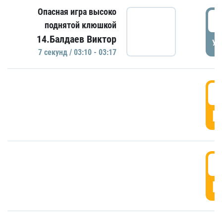
Опасная игра высоко
0
поднятой клюшкой
14.Балдаев Виктор
УД
7 секунд / 03:10 - 03:17
0
Г
0
Г