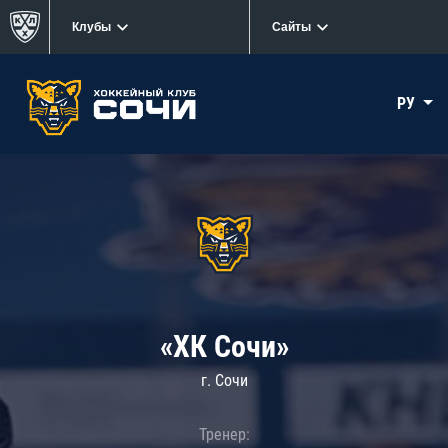
Клубы
Сайты
РУ
«ХК Сочи»
г. Сочи
Тренер: