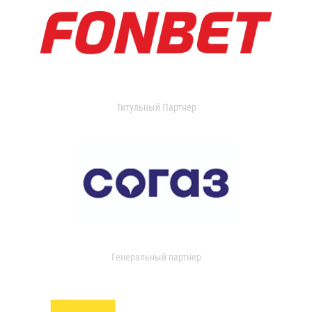
Титульный Партнер
Генеральный партнер