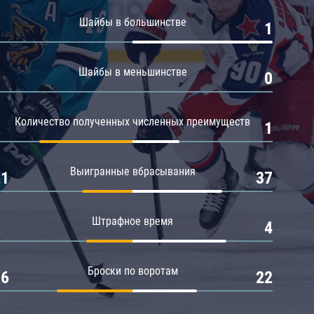
Амур
Шайбы в большинстве
0
1
Барыс
Салават Юлаев
Шайбы в меньшинстве
0
0
Сибирь
Количество полученных численных преимуществ
2
1
Выигранные вбрасывания
21
37
Штрафное время
2
4
Броски по воротам
26
22