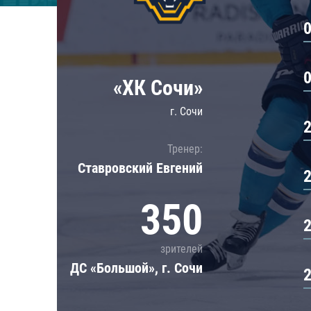
Локомотив
Северсталь
ЦСКА
Шанхайские Драконы
«ХК Сочи»
г. Сочи
Тренер:
Ставровский Евгений
350
зрителей
ДС «Большой», г. Сочи