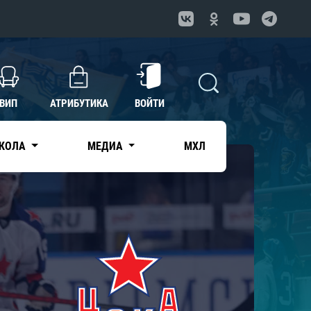
ВИП
АТРИБУТИКА
ВОЙТИ
КОЛА
МЕДИА
МХЛ