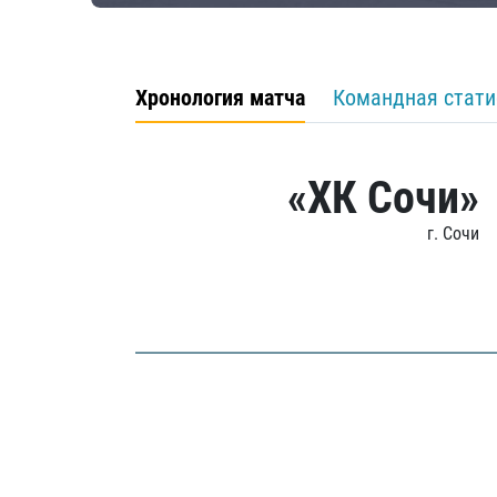
Хронология матча
Командная стати
«ХК Сочи»
г. Сочи