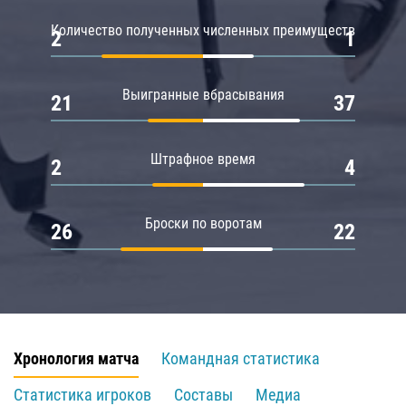
Количество полученных численных преимуществ
2
1
Выигранные вбрасывания
21
37
Штрафное время
2
4
Броски по воротам
26
22
Хронология матча
Командная статистика
Статистика игроков
Составы
Медиа