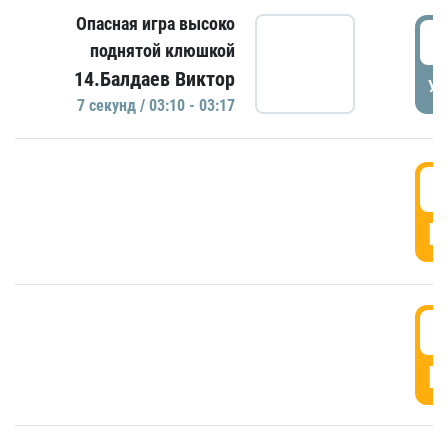
Опасная игра высоко
0
поднятой клюшкой
14.Балдаев Виктор
УД
7 секунд / 03:10 - 03:17
0
Г
0
Г