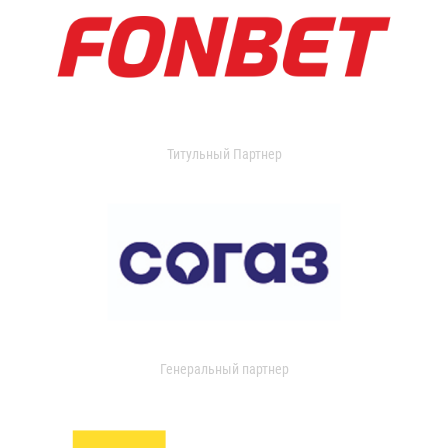
Титульный Партнер
Генеральный партнер