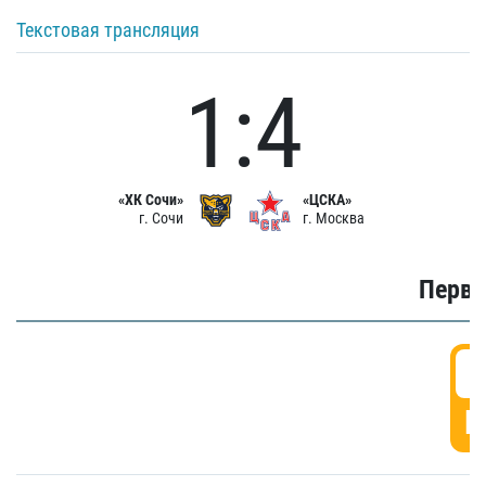
Текстовая трансляция
1:4
«ХК Сочи»
«ЦСКА»
г. Сочи
г. Москва
Первы
0
Г