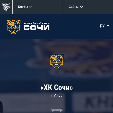
Клубы
Сайты
РУ
«ХК Сочи»
г. Сочи
Тренер: