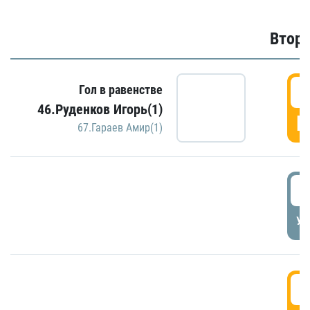
Второ
2
Гол в равенстве
46.Руденков Игорь(1)
Г
67.Гараев Амир(1)
2
УД
3